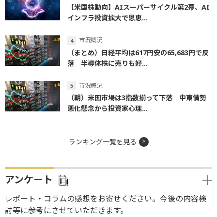
【米国株動向】AIスーパーサイクル第2幕、AI
インフラ投資拡大で恩恵...
市況概況
（まとめ）日経平均は617円安の65,683円で反
落 半導体株に売りも好...
市況概況
（朝）米国市場は3指数揃って下落 中東情勢
悪化懸念から投資家心理...
ランキング一覧を見る
アンケート
レポート・コラムの感想をお寄せください。今後の内容検
討等に参考にさせていただきます。