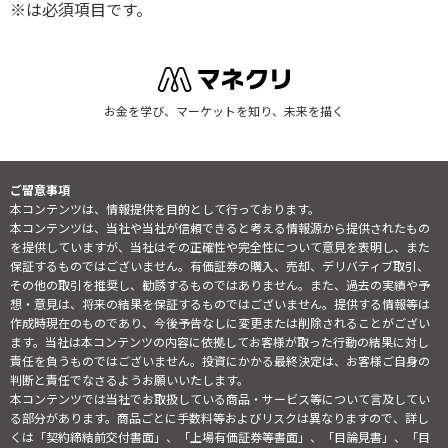
※は必須項目です。
お金を学び、マーケットを知り、未来を描く
ご留意事項
本コンテンツは、情報提供を目的として行っております。
本コンテンツは、当社や当社が信頼できると考える情報源から提供されたもの
を提供していますが、当社はその正確性や完全性について意見を表明し、また
保証するものではございません。有価証券の購入、売却、デリバティブ取引、
その他の取引を推奨し、勧誘するものではありません。また、過去の実績や予
想・意見は、将来の結果を保証するものではございません。提供する情報等は
作成時現在のものであり、今後予告なしに変更または削除されることがござい
ます。当社は本コンテンツの内容に依拠してお客様が取った行動の結果に対し
責任を負うものではございません。投資にかかる最終決定は、お客様ご自身の
判断と責任でなさるようお願いいたします。
本コンテンツでは当社でお取扱している商品・サービス等について言及してい
る部分があります。商品ごとに手数料等およびリスクは異なりますので、詳し
くは「契約締結前交付書面」、「上場有価証券等書面」、「目論見書」、「目