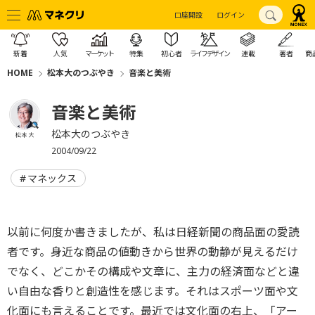
口座開設
ログイン
新着
人気
マーケット
特集
初心者
ライフデザイン
連載
著者
商
HOME
松本大のつぶやき
音楽と美術
音楽と美術
松本大のつぶやき
松本 大
2004/09/22
マネックス
以前に何度か書きましたが、私は日経新聞の商品面の愛読
者です。身近な商品の値動きから世界の動静が見えるだけ
でなく、どこかその構成や文章に、主力の経済面などと違
い自由な香りと創造性を感じます。それはスポーツ面や文
化面にも言えることです。最近では文化面の右上、「アー