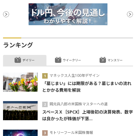
ランキング
デイリー
ウイークリー
マンスリー
マネックス人生100年デザイン
「墓じまい」には期限がある？墓じまいの流れ
とかかる費用を解説
岡元兵八郎の米国株マスターへの道
スペースＸ［SPCX］上場後初の決算発表、数字
は良かったが株価が下落...
モトリーフール米国株情報