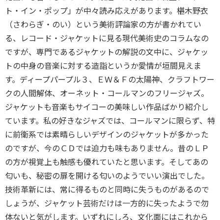
ト・イン・ポップ」が中々読み応えがあります。椹木野衣
（さわらぎ・のい）という美術評論家の方が書かれてい
る、レコード・ジャケットに見る現代美術史のコラムなの
ですが、専門であるジャケットの解説の文中に、ジャケッ
トの中身の音楽に対する造詣というか愛情が垣間見えま
す。ディープパープル３、ＥＷ＆Ｆの太陽神、クラフトワー
クの人間解体、オーネット・コールマンのフリージャズ。
ジャケットも音楽もサイコーの美味しい作品ばかり紹介し
ています。私の好きなジャズでは、コールマンに限らず、特
に前衛系では素晴らしいデザインのジャケットが多かった
のですが、今のＣＤでは迫力も味もありません。昔のＬＰ
の方が視覚上も触感も優れていたと思います。そしてあの
匂いも、秘密の扉を開ける匂いのようでいい演出でした。
技術革新には、常に得るものと同時に失うものがあるので
しょうが、ジャケット芸術だけは一方的に失ったようで勿
体ないと気がします。いずれにしろ、文化面にはこれから