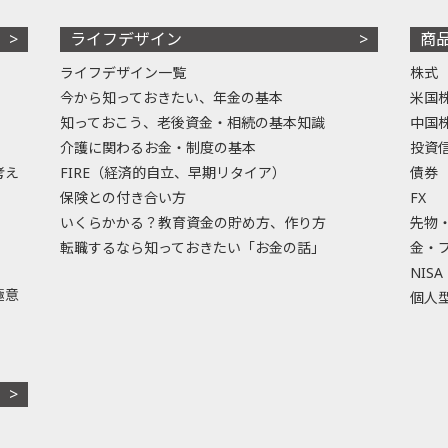
ライフデザイン
商
ライフデザイン一覧
株式
今から知っておきたい、年金の基本
米国
知っておこう、老後資金・相続の基本知識
中国
介護に関わるお金・制度の基本
投資
考え
FIRE（経済的自立、早期リタイア）
債券
保険との付き合い方
FX
いくらかかる？教育資金の貯め方、作り方
先物
転職するなら知っておきたい「お金の話」
金・
NISA
極意
個人型