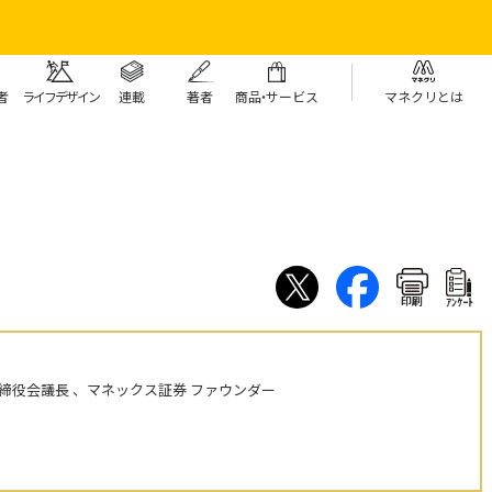
者
ライフデザイン
連載
著者
商
品・
サービス
マネクリとは
印刷
ｱﾝｹｰﾄ
締役会議長 、マネックス証券 ファウンダー