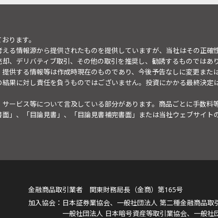
ております。
考える情報源から提供されたものを提供していますが、当社はその正確
売却、デリバティブ取引、その他の取引を推奨し、勧誘するものではあ
。提供する情報等は作成時現在のものであり、今後予告なしに変更また
の結果に対し責任を負うものではございません。投資にかかる最終決定
・サービス等について言及している部分があります。商品ごとに手数料
書面」、「目論見書」、「目論見書補完書面」または当社ウェブサイト
金融商品取引業者 関東財務局長（金商）第165号
日本証券業協会、一般社団法人 第二種金融商品取
一般社団法人 日本暗号資産等取引業協会、一般社