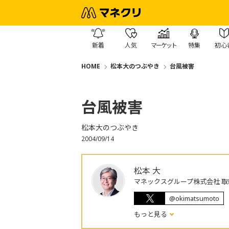
新着
人気
マーケット
特集
初心
HOME
松本大のつぶやき
台風被害
台風被害
松本大のつぶやき
2004/09/14
松本 大
マネックスグループ株式会社 取
@okimatsumoto
もっと見る