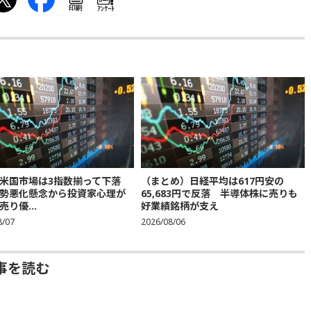
印刷
ｱﾝｹｰﾄ
米国市場は3指数揃って下落
（まとめ）日経平均は617円安の
勢悪化懸念から投資家心理が
65,683円で反落 半導体株に売りも
り優...
好業績銘柄が支え
8/07
2026/08/06
事を読む