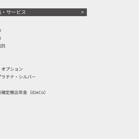
品・サービス
株
株
信託
・オプション
プラチナ・シルバー
確定拠出年金（iDeCo）