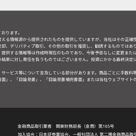
ております。
考える情報源から提供されたものを提供していますが、当社はその正確
売却、デリバティブ取引、その他の取引を推奨し、勧誘するものではあ
。提供する情報等は作成時現在のものであり、今後予告なしに変更また
の結果に対し責任を負うものではございません。投資にかかる最終決定
・サービス等について言及している部分があります。商品ごとに手数料
書面」、「目論見書」、「目論見書補完書面」または当社ウェブサイト
金融商品取引業者 関東財務局長（金商）第165号
日本証券業協会、一般社団法人 第二種金融商品取