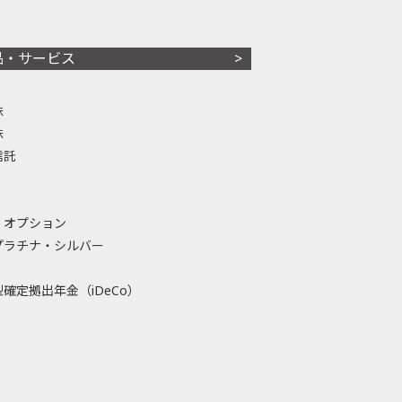
品・サービス
株
株
信託
・オプション
プラチナ・シルバー
確定拠出年金（iDeCo）