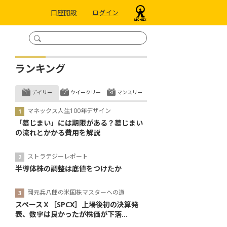
口座開設
ログイン
ランキング
デイリー
ウイークリー
マンスリー
マネックス人生100年デザイン
「墓じまい」には期限がある？墓じまい
の流れとかかる費用を解説
ストラテジーレポート
半導体株の調整は底値をつけたか
岡元兵八郎の米国株マスターへの道
スペースＸ［SPCX］上場後初の決算発
表、数字は良かったが株価が下落...