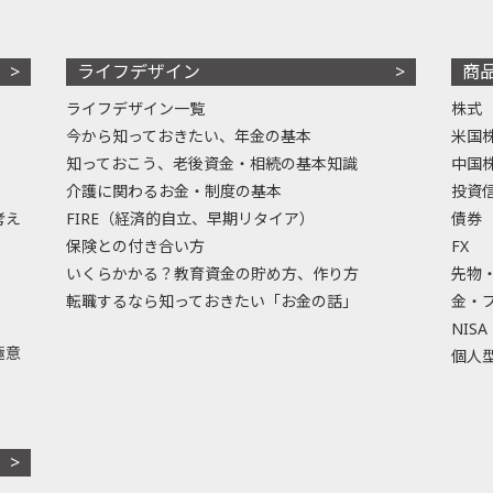
ライフデザイン
商
ライフデザイン一覧
株式
今から知っておきたい、年金の基本
米国
知っておこう、老後資金・相続の基本知識
中国
介護に関わるお金・制度の基本
投資
考え
FIRE（経済的自立、早期リタイア）
債券
保険との付き合い方
FX
いくらかかる？教育資金の貯め方、作り方
先物
転職するなら知っておきたい「お金の話」
金・
NISA
極意
個人型