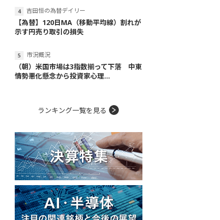
吉田恒の為替デイリー
【為替】120日MA（移動平均線）割れが
示す円売り取引の損失
市況概況
（朝）米国市場は3指数揃って下落 中東
情勢悪化懸念から投資家心理...
ランキング一覧を見る