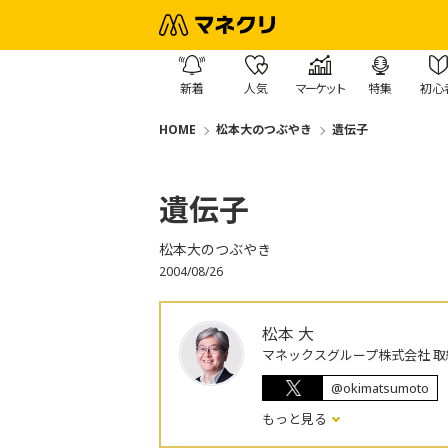
新着
人気
マーケット
特集
初心
HOME
松本大のつぶやき
遺伝子
遺伝子
松本大のつぶやき
2004/08/26
松本 大
マネックスグループ株式会社 取
@okimatsumoto
もっと見る