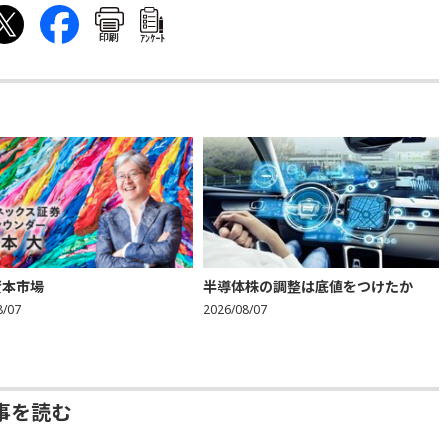
印刷
ｱﾝｹｰﾄ
資本市場
半導体株の調整は底値をつけたか
8/07
2026/08/07
事を読む