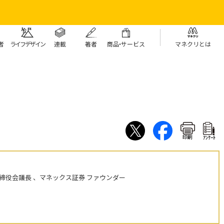
者
ライフデザイン
連載
著者
商
品・
サービス
マネクリとは
印刷
ｱﾝｹｰﾄ
締役会議長 、マネックス証券 ファウンダー