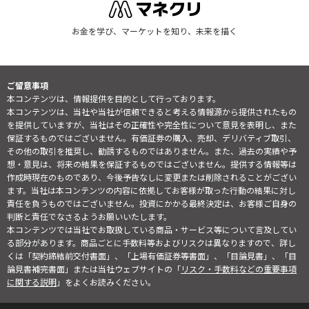
お金を学び、マーケットを知り、未来を描く
ご留意事項
本コンテンツは、情報提供を目的として行っております。
本コンテンツは、当社や当社が信頼できると考える情報源から提供されたもの
を提供していますが、当社はその正確性や完全性について意見を表明し、また
保証するものではございません。有価証券の購入、売却、デリバティブ取引、
その他の取引を推奨し、勧誘するものではありません。また、過去の実績や予
想・意見は、将来の結果を保証するものではございません。提供する情報等は
作成時現在のものであり、今後予告なしに変更または削除されることがござい
ます。当社は本コンテンツの内容に依拠してお客様が取った行動の結果に対し
責任を負うものではございません。投資にかかる最終決定は、お客様ご自身の
判断と責任でなさるようお願いいたします。
本コンテンツでは当社でお取扱している商品・サービス等について言及してい
る部分があります。商品ごとに手数料等およびリスクは異なりますので、詳し
くは「契約締結前交付書面」、「上場有価証券等書面」、「目論見書」、「目
論見書補完書面」または当社ウェブサイトの「
リスク・手数料などの重要事項
に関する説明
」をよくお読みください。