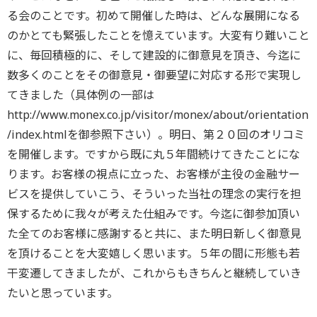
る会のことです。初めて開催した時は、どんな展開になる
のかとても緊張したことを憶えています。大変有り難いこと
に、毎回積極的に、そして建設的に御意見を頂き、今迄に
数多くのことをその御意見・御要望に対応する形で実現し
てきました（具体例の一部は
http://www.monex.co.jp/visitor/monex/about/orientation
/index.htmlを御参照下さい）。明日、第２０回のオリコミ
を開催します。ですから既に丸５年間続けてきたことにな
ります。お客様の視点に立った、お客様が主役の金融サー
ビスを提供していこう、そういった当社の理念の実行を担
保するために我々が考えた仕組みです。今迄に御参加頂い
た全てのお客様に感謝すると共に、また明日新しく御意見
を頂けることを大変嬉しく思います。５年の間に形態も若
干変遷してきましたが、これからもきちんと継続していき
たいと思っています。