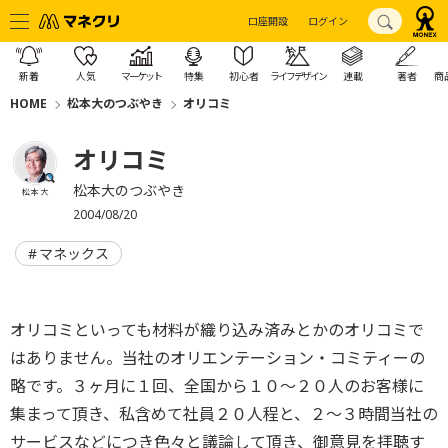
口座開設
ログイン
新着
人気
マーケット
特集
初心者
ライフデザイン
連載
著者
商
HOME
松本大のつぶやき
オリコミ
オリコミ
松本大のつぶやき
松本 大
2004/08/20
マネックス
オリコミといっても材料が織り込み済みとかのオリコミで
はありません。当社のオリエンテーション・コミティーの
略です。３ヶ月に１回、全国から１０〜２０人のお客様に
集まって頂き、私含めて社員２０人程と、２〜３時間当社の
サービスなどにつき色々と議論して頂き、御意見を拝聴す