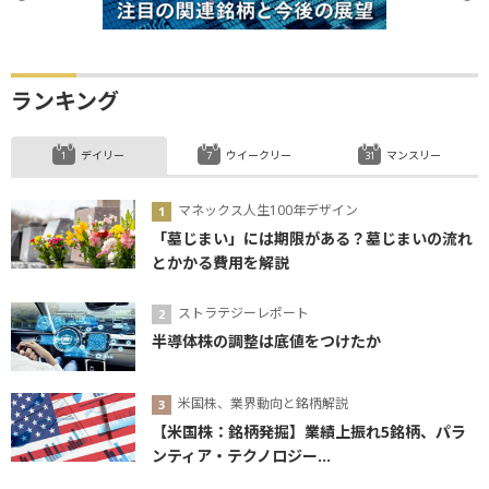
ランキング
デイリー
ウイークリー
マンスリー
マネックス人生100年デザイン
「墓じまい」には期限がある？墓じまいの流れ
とかかる費用を解説
ストラテジーレポート
半導体株の調整は底値をつけたか
米国株、業界動向と銘柄解説
【米国株：銘柄発掘】業績上振れ5銘柄、パラ
ンティア・テクノロジー...