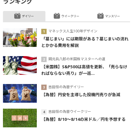
ランキング
デイリー
ウイークリー
マンスリー
マネックス人生100年デザイン
「墓じまい」には期限がある？墓じまいの流れ
とかかる費用を解説
岡元兵八郎の米国株マスターへの道
【米国株】S&P500は高値を更新、「売らなけ
ればならない売り」が一巡...
吉田恒の為替デイリー
【為替】円安を主導した投機円売りが急減
吉田恒の為替ウイークリー
【為替】8/10～8/14の米ドル／円を予想する