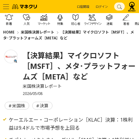
口座開設
ログイン
新着
人気
マーケット
特集
初心者
ライフデザイン
連載
著者
商
HOME
米国株決算レポート
【決算結果】マイクロソフト［MSFT］、メ
タ･プラットフォームズ［META］など
【決算結果】マイクロソフト
［MSFT］、メタ･プラットフォー
ムズ［META］など
米国株決算レポート
2026/05/08
米国株
決算
ケーエルエー・コーポレーション［KLAC］決算：1株利
益は9.4ドルで市場予想を上回る