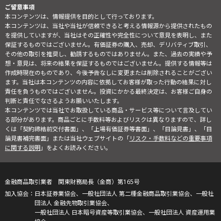
ご留意事項
本コンテンツは、情報提供を目的として行っております。
本コンテンツは、当社や当社が信頼できると考える情報源から提供されたもの
を提供していますが、当社はその正確性や完全性について意見を表明し、また
保証するものではございません。有価証券の購入、売却、デリバティブ取引、
その他の取引を推奨し、勧誘するものではありません。また、過去の実績や予
想・意見は、将来の結果を保証するものではございません。提供する情報等は
作成時現在のものであり、今後予告なしに変更または削除されることがござい
ます。当社は本コンテンツの内容に依拠してお客様が取った行動の結果に対し
責任を負うものではございません。投資にかかる最終決定は、お客様ご自身の
判断と責任でなさるようお願いいたします。
本コンテンツでは当社でお取扱している商品・サービス等について言及してい
る部分があります。商品ごとに手数料等およびリスクは異なりますので、詳し
くは「契約締結前交付書面」、「上場有価証券等書面」、「目論見書」、「目
論見書補完書面」または当社ウェブサイトの「
リスク・手数料などの重要事項
に関する説明
」をよくお読みください。
金融商品取引業者 関東財務局長（金商）第165号
日本証券業協会、一般社団法人 第二種金融商品取引業協会、一般社
団法人 金融先物取引業協会、
一般社団法人 日本暗号資産等取引業協会、一般社団法人 資産運用業