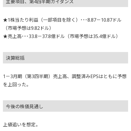
主要項目、第4四半期ガイダンス
★1株当たり利益（一部項目を除く）･･･8.87－10.87ドル
（市場予想は9.82ドル）
★売上高･･･33.8－37.8億ドル（市場予想は35.4億ドル）
決算総括
1－3月期（第3四半期）売上高、調整済みEPSはともに予想
を上回った。
今後の株価見通し
上値追いを想定。