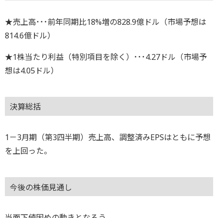
★売上高･･･前年同期比18%増の828.9億ドル（市場予想は
814.6億ドル）
★1株当たり利益（特別項目を除く）･･･4.27ドル（市場予
想は4.05ドル）
決算総括
1－3月期（第3四半期）売上高、調整済みEPSはともに予想
を上回った。
今後の株価見通し
当面下値固めの動きとなろう。