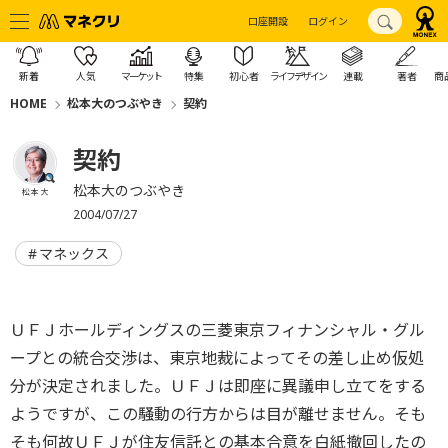
口座開設
ログイン
新着
人気
マーケット
特集
初心者
ライフデザイン
連載
著者
商
HOME
松本大のつぶやき
契約
契約
松本大のつぶやき
松本 大
2004/07/27
マネックス
ＵＦＪホールディングスの三菱東京フィナンシャル・グル
ープとの統合交渉は、東京地裁によってその差し止め仮処
分が決定されました。ＵＦＪは即座に異議申し立てをする
ようですが、この騒動の行方からは目が離せません。そも
そも何故ＵＦＪが住友信託との基本合意を白紙撤回したの