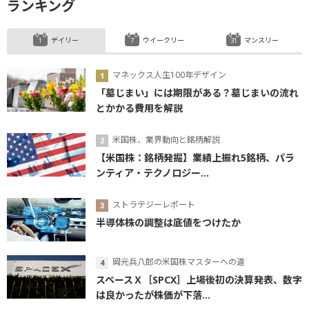
ランキング
デイリー
ウイークリー
マンスリー
マネックス人生100年デザイン
「墓じまい」には期限がある？墓じまいの流れ
とかかる費用を解説
米国株、業界動向と銘柄解説
【米国株：銘柄発掘】業績上振れ5銘柄、パラ
ンティア・テクノロジー...
ストラテジーレポート
半導体株の調整は底値をつけたか
岡元兵八郎の米国株マスターへの道
スペースＸ［SPCX］上場後初の決算発表、数字
は良かったが株価が下落...