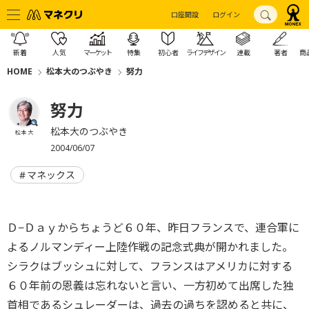
口座開設
ログイン
新着
人気
マーケット
特集
初心者
ライフデザイン
連載
著者
商
HOME
松本大のつぶやき
努力
努力
松本大のつぶやき
松本 大
2004/06/07
マネックス
Ｄ−Ｄａｙからちょうど６０年、昨日フランスで、連合軍に
よるノルマンディー上陸作戦の記念式典が開かれました。
シラクはブッシュに対して、フランスはアメリカに対する
６０年前の恩義は忘れないと言い、一方初めて出席した独
首相であるシュレーダーは、過去の過ちを認めると共に、