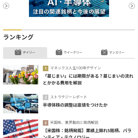
ランキング
デイリー
ウイークリー
マンスリー
マネックス人生100年デザイン
「墓じまい」には期限がある？墓じまいの流れ
とかかる費用を解説
ストラテジーレポート
半導体株の調整は底値をつけたか
米国株、業界動向と銘柄解説
【米国株：銘柄発掘】業績上振れ5銘柄、パラ
ンティア・テクノロジー...