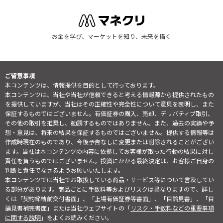
お金を学び、マーケットを知り、未来を描く
ご留意事項
本コンテンツは、情報提供を目的として行っております。
本コンテンツは、当社や当社が信頼できると考える情報源から提供されたもの
を提供していますが、当社はその正確性や完全性について意見を表明し、また
保証するものではございません。有価証券の購入、売却、デリバティブ取引、
その他の取引を推奨し、勧誘するものではありません。また、過去の実績や予
想・意見は、将来の結果を保証するものではございません。提供する情報等は
作成時現在のものであり、今後予告なしに変更または削除されることがござい
ます。当社は本コンテンツの内容に依拠してお客様が取った行動の結果に対し
責任を負うものではございません。投資にかかる最終決定は、お客様ご自身の
判断と責任でなさるようお願いいたします。
本コンテンツでは当社でお取扱している商品・サービス等について言及してい
る部分があります。商品ごとに手数料等およびリスクは異なりますので、詳し
くは「契約締結前交付書面」、「上場有価証券等書面」、「目論見書」、「目
論見書補完書面」または当社ウェブサイトの「
リスク・手数料などの重要事項
に関する説明
」をよくお読みください。