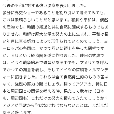
今後の平和に対する強い決意を表明しました。
多分に外交ショーであることを割り引いて考えてみても、
これは素晴らしいことだと思います。和解や平和は、偶然
の産物でも、時間の経過と共に自然に醸成するものでもあ
りません。和解は厖大な量の努力の上に生まれ、平和は長
い年月に亘る努力によって形作られていくのでしょう。ヨ
ーロッパの各国は、かつて互いに領土を争った間柄です
が、ＥＵという経済圏を遂に作りました。昨日の式典で
は、イラク戦争絡みで雑音がある中でも、アメリカを呼ん
でかつての謝意を表し、そしてドイツの首脳をノルマンデ
ィーに招きました。これらは全て自然発生的のものの筈は
なく、強烈の努力の賜でしょう。翻ってアジアの、特に日
本と周辺国との関係を考える時、果たして我々は（日本
も、周辺国も）これだけの努力を積んできたでしょうか？
アジアが西欧から学ばなければならないことは、まだまだ
あると感じます。