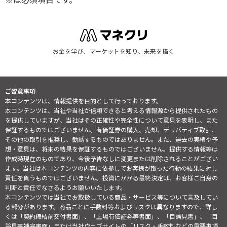
お金を学び、マーケットを知り、未来を描く
ご留意事項
本コンテンツは、情報提供を目的として行っております。
本コンテンツは、当社や当社が信頼できると考える情報源から提供されたもの
を提供していますが、当社はその正確性や完全性について意見を表明し、また
保証するものではございません。有価証券の購入、売却、デリバティブ取引、
その他の取引を推奨し、勧誘するものではありません。また、過去の実績や予
想・意見は、将来の結果を保証するものではございません。提供する情報等は
作成時現在のものであり、今後予告なしに変更または削除されることがござい
ます。当社は本コンテンツの内容に依拠してお客様が取った行動の結果に対し
責任を負うものではございません。投資にかかる最終決定は、お客様ご自身の
判断と責任でなさるようお願いいたします。
本コンテンツでは当社でお取扱している商品・サービス等について言及してい
る部分があります。商品ごとに手数料等およびリスクは異なりますので、詳し
くは「契約締結前交付書面」、「上場有価証券等書面」、「目論見書」、「目
論見書補完書面」または当社ウェブサイトの「
リスク・手数料などの重要事項