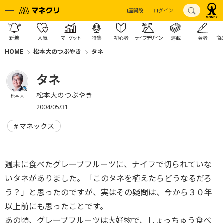
口座開設
ログイン
新着
人気
マーケット
特集
初心者
ライフデザイン
連載
著者
商
HOME
松本大のつぶやき
タネ
タネ
松本大のつぶやき
松本 大
2004/05/31
マネックス
週末に食べたグレープフルーツに、ナイフで切られていな
いタネがありました。「このタネを植えたらどうなるだろ
う？」と思ったのですが、実はその疑問は、今から３０年
以上前にも思ったことです。
あの頃、グレープフルーツは大好物で、しょっちゅう食べ