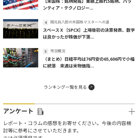
【米国株：銘柄発掘】業績上振れ5銘柄、パラ
ンティア・テクノロジー...
岡元兵八郎の米国株マスターへの道
スペースＸ［SPCX］上場後初の決算発表、数字
は良かったが株価が下落...
市況概況
（まとめ）日経平均は76円安の65,606円で小幅
に続落 来週は米物価指...
ランキング一覧を見る
アンケート
レポート・コラムの感想をお寄せください。今後の内容検
討等に参考にさせていただきます。
※は必須項目です。