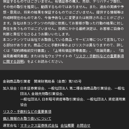
保証するものではございません。有価証券の購入、売却、デリバティブ取引、
その他の取引を推奨し、勧誘するものではありません。また、過去の実績や予
想・意見は、将来の結果を保証するものではございません。提供する情報等は
作成時現在のものであり、今後予告なしに変更または削除されることがござい
ます。当社は本コンテンツの内容に依拠してお客様が取った行動の結果に対し
責任を負うものではございません。投資にかかる最終決定は、お客様ご自身の
判断と責任でなさるようお願いいたします。
本コンテンツでは当社でお取扱している商品・サービス等について言及してい
る部分があります。商品ごとに手数料等およびリスクは異なりますので、詳し
くは「契約締結前交付書面」、「上場有価証券等書面」、「目論見書」、「目
論見書補完書面」または当社ウェブサイトの「
リスク・手数料などの重要事項
に関する説明
」をよくお読みください。
金融商品取引業者 関東財務局長（金商）第165号
日本証券業協会、一般社団法人 第二種金融商品取引業協会、一般社
団法人 金融先物取引業協会、
一般社団法人 日本暗号資産等取引業協会、一般社団法人 資産運用業
協会
リスク・手数料などの重要事項
個人情報のお取り扱いについて
マネックス証券株式会社
会社概要
お問合せ