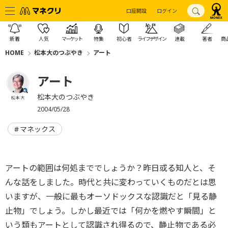
口座開設
ログイン
新着
人気
マーケット
特集
初心者
ライフデザイン
連載
著者
商
HOME
松本大のつぶやき
アート
アート
松本大のつぶやき
松本 大
2004/05/28
マネックス
アートの範囲は何処まででしょうか？昨日或る知人と、そ
んな話をしました。時代と共に変わっていくものだとは思
いますが、一般に最もオーソドックスな認識だと「見る静
止物」でしょう。しかし最近では「何かを燃やす瞬間」と
いう類もアートとして認識され得るので、静止物である必