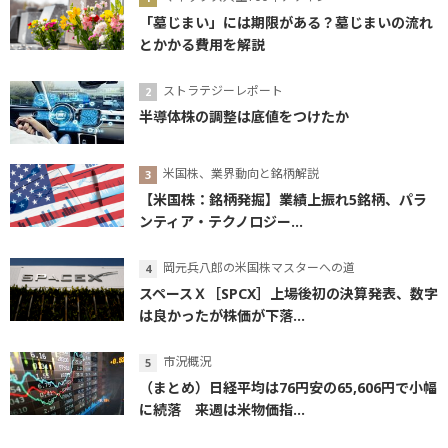
「墓じまい」には期限がある？墓じまいの流れ
とかかる費用を解説
ストラテジーレポート
半導体株の調整は底値をつけたか
米国株、業界動向と銘柄解説
【米国株：銘柄発掘】業績上振れ5銘柄、パラ
ンティア・テクノロジー...
岡元兵八郎の米国株マスターへの道
スペースＸ［SPCX］上場後初の決算発表、数字
は良かったが株価が下落...
市況概況
（まとめ）日経平均は76円安の65,606円で小幅
に続落 来週は米物価指...