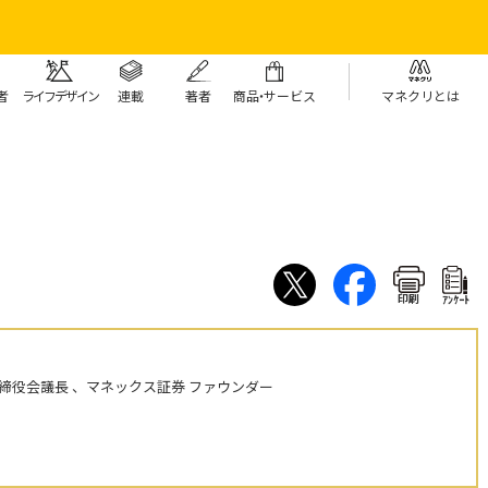
者
ライフデザイン
連載
著者
商
品・
サービス
マネクリとは
印刷
ｱﾝｹｰﾄ
締役会議長 、マネックス証券 ファウンダー