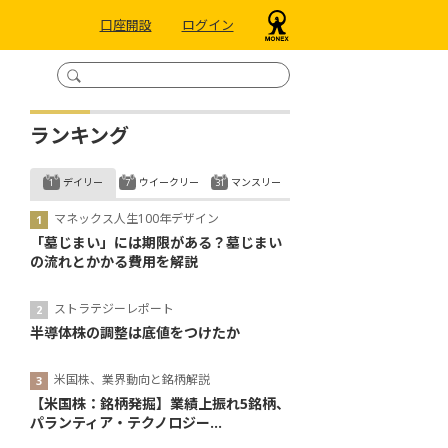
口座開設
ログイン
ランキング
デイリー
ウイークリー
マンスリー
マネックス人生100年デザイン
「墓じまい」には期限がある？墓じまい
の流れとかかる費用を解説
ストラテジーレポート
半導体株の調整は底値をつけたか
米国株、業界動向と銘柄解説
【米国株：銘柄発掘】業績上振れ5銘柄、
パランティア・テクノロジー...