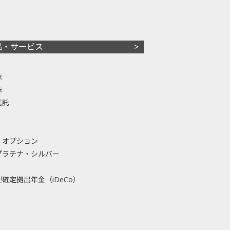
品・サービス
株
株
信託
・オプション
プラチナ・シルバー
確定拠出年金（iDeCo）