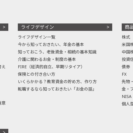
ライフデザイン
商
ライフデザイン一覧
株式
今から知っておきたい、年金の基本
米国
知っておこう、老後資金・相続の基本知識
中国
介護に関わるお金・制度の基本
投資
考え
FIRE（経済的自立、早期リタイア）
債券
保険との付き合い方
FX
いくらかかる？教育資金の貯め方、作り方
先物
転職するなら知っておきたい「お金の話」
金・
NISA
極意
個人型