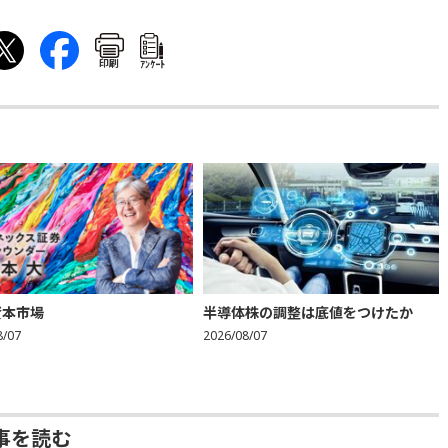
印刷
ｱﾝｹｰﾄ
資本市場
半導体株の調整は底値をつけたか
8/07
2026/08/07
事を読む