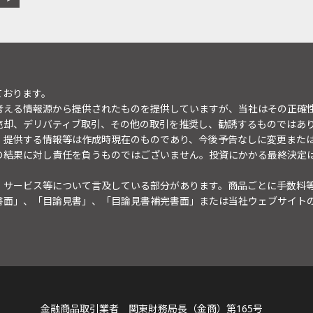
ております。
考える情報源から提供されたものを提供していますが、当社はその正確
売却、デリバティブ取引、その他の取引を推奨し、勧誘するものではあ
。提供する情報等は作成時現在のものであり、今後予告なしに変更また
の結果に対し責任を負うものではございません。投資にかかる最終決定
・サービス等について言及している部分があります。商品ごとに手数料
書面」、「目論見書」、「目論見書補完書面」または当社ウェブサイト
金融商品取引業者 関東財務局長（金商）第165号