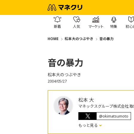
新着
人気
マーケット
特集
初心
HOME
松本大のつぶやき
音の暴力
音の暴力
松本大のつぶやき
2004/05/27
松本 大
マネックスグループ株式会社 取
@okimatsumoto
もっと見る