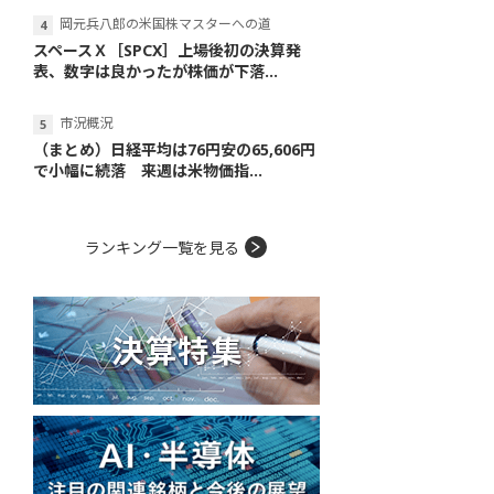
岡元兵八郎の米国株マスターへの道
スペースＸ［SPCX］上場後初の決算発
表、数字は良かったが株価が下落...
市況概況
（まとめ）日経平均は76円安の65,606円
で小幅に続落 来週は米物価指...
ランキング一覧を見る