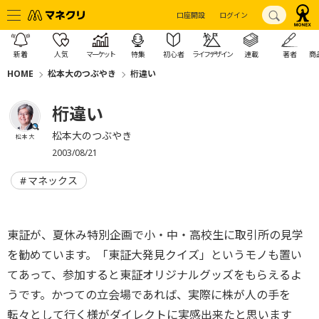
口座開設
ログイン
新着
人気
マーケット
特集
初心者
ライフデザイン
連載
著者
商
HOME
松本大のつぶやき
桁違い
桁違い
松本大のつぶやき
松本 大
2003/08/21
マネックス
東証が、夏休み特別企画で小・中・高校生に取引所の見学
を勧めています。「東証大発見クイズ」というモノも置い
てあって、参加すると東証オリジナルグッズをもらえるよ
うです。かつての立会場であれば、実際に株が人の手を
転々として行く様がダイレクトに実感出来たと思います