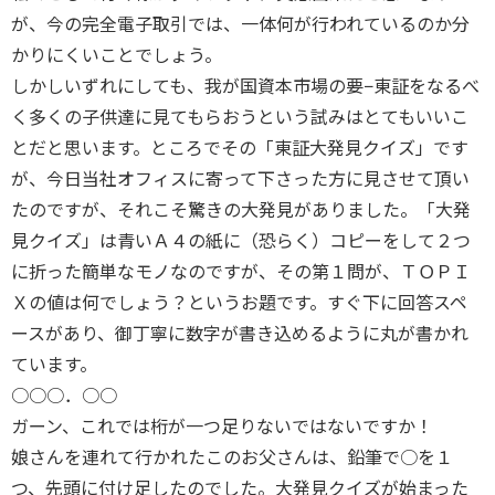
が、今の完全電子取引では、一体何が行われているのか分
かりにくいことでしょう。
しかしいずれにしても、我が国資本市場の要−東証をなるべ
く多くの子供達に見てもらおうという試みはとてもいいこ
とだと思います。ところでその「東証大発見クイズ」です
が、今日当社オフィスに寄って下さった方に見させて頂い
たのですが、それこそ驚きの大発見がありました。「大発
見クイズ」は青いＡ４の紙に（恐らく）コピーをして２つ
に折った簡単なモノなのですが、その第１問が、ＴＯＰＩ
Ｘの値は何でしょう？というお題です。すぐ下に回答スペ
ースがあり、御丁寧に数字が書き込めるように丸が書かれ
ています。
○○○．○○
ガーン、これでは桁が一つ足りないではないですか！
娘さんを連れて行かれたこのお父さんは、鉛筆で○を１
つ、先頭に付け足したのでした。大発見クイズが始まった