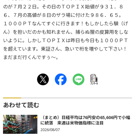
のが７月２２日。その日のＴＯＰＩＸ始値が９３１．８
６、７月の高値が８日のザラ場に付けた９８６．６５。
１０００ＰＴなんてすぐに行きます！もしかしたら験（げ
ん）を担いだのかも知れません、捕らぬ狸の皮算用をしな
いように。しかしＴＯＰＩＸは昨日も今日も１０００ＰＴ
を超えています。東証さん、急いで桁を増やして下さい！
まだまだ行くんですぅ〜。
ｱﾝｹｰﾄ
あわせて読む
（まとめ）日経平均は76円安の65,606円で小幅
に続落 来週は米物価指標に注目
2026/08/07