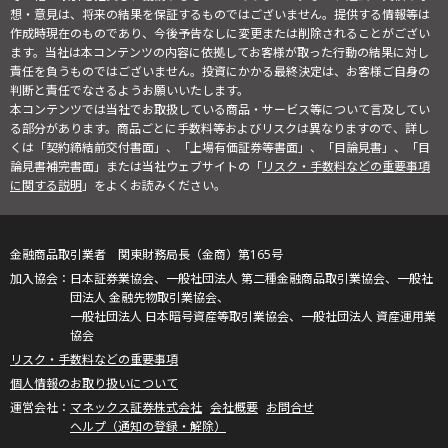
想・意見は、将来の結果を保証するものではございません。提供する情報等は
作成時現在のものであり、今後予告なしに変更または削除されることがござい
ます。当社は本コンテンツの内容に依拠してお客様が取った行動の結果に対し
責任を負うものではございません。投資にかかる最終決定は、お客様ご自身の
判断と責任でなさるようお願いいたします。
本コンテンツでは当社でお取扱している商品・サービス等について言及してい
る部分があります。商品ごとに手数料等およびリスクは異なりますので、詳し
くは「契約締結前交付書面」、「上場有価証券等書面」、「目論見書」、「目
論見書補完書面」または当社ウェブサイトの「
リスク・手数料などの重要事項
に関する説明
」をよくお読みください。
金融商品取引業者 関東財務局長（金商）第165号
日本証券業協会、一般社団法人 第二種金融商品取引業協会、一般社
団法人 金融先物取引業協会、
一般社団法人 日本暗号資産等取引業協会、一般社団法人 資産運用業
協会
リスク・手数料などの重要事項
個人情報のお取り扱いについて
マネックス証券株式会社
会社概要
お問合せ
ヘルプ（通知の登録・解除）