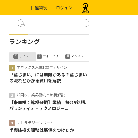
口座開設
ログイン
ランキング
デイリー
ウイークリー
マンスリー
マネックス人生100年デザイン
「墓じまい」には期限がある？墓じまい
の流れとかかる費用を解説
米国株、業界動向と銘柄解説
【米国株：銘柄発掘】業績上振れ5銘柄、
パランティア・テクノロジー...
ストラテジーレポート
半導体株の調整は底値をつけたか