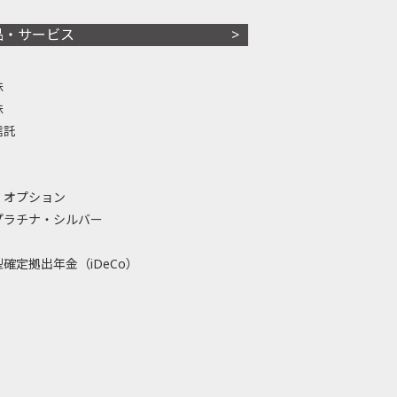
品・サービス
株
株
信託
・オプション
プラチナ・シルバー
確定拠出年金（iDeCo）