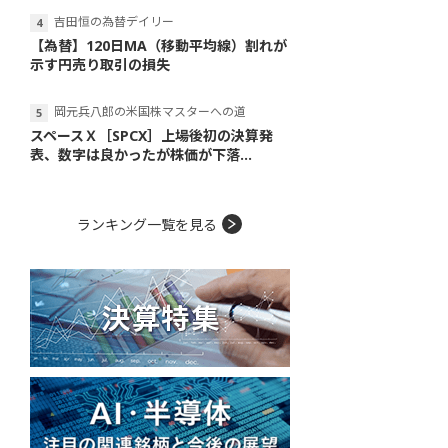
吉田恒の為替デイリー
【為替】120日MA（移動平均線）割れが
示す円売り取引の損失
岡元兵八郎の米国株マスターへの道
スペースＸ［SPCX］上場後初の決算発
表、数字は良かったが株価が下落...
ランキング一覧を見る