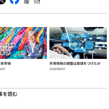
印刷
ｱﾝｹｰﾄ
資本市場
半導体株の調整は底値をつけたか
8/07
2026/08/07
事を読む