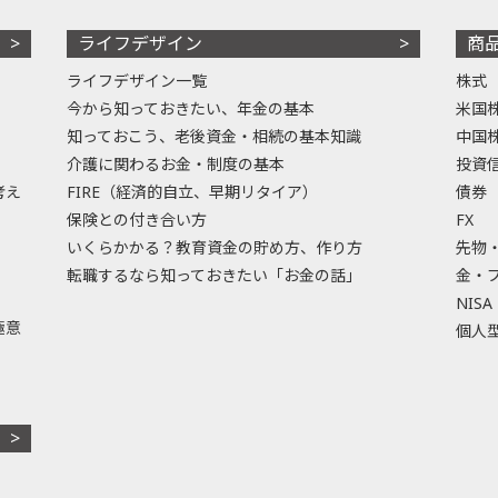
ライフデザイン
商
ライフデザイン一覧
株式
今から知っておきたい、年金の基本
米国
知っておこう、老後資金・相続の基本知識
中国
介護に関わるお金・制度の基本
投資
考え
FIRE（経済的自立、早期リタイア）
債券
保険との付き合い方
FX
いくらかかる？教育資金の貯め方、作り方
先物
転職するなら知っておきたい「お金の話」
金・
NISA
極意
個人型