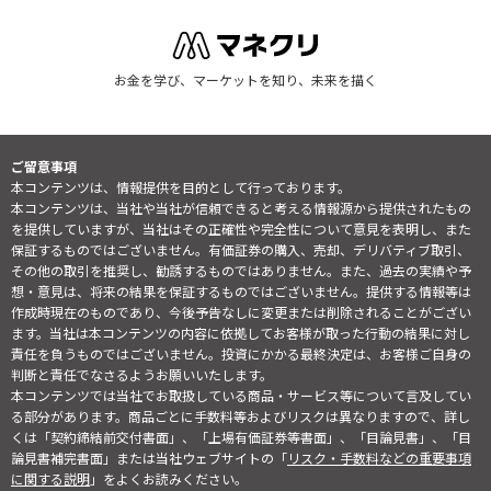
お金を学び、マーケットを知り、未来を描く
ご留意事項
本コンテンツは、情報提供を目的として行っております。
本コンテンツは、当社や当社が信頼できると考える情報源から提供されたもの
を提供していますが、当社はその正確性や完全性について意見を表明し、また
保証するものではございません。有価証券の購入、売却、デリバティブ取引、
その他の取引を推奨し、勧誘するものではありません。また、過去の実績や予
想・意見は、将来の結果を保証するものではございません。提供する情報等は
作成時現在のものであり、今後予告なしに変更または削除されることがござい
ます。当社は本コンテンツの内容に依拠してお客様が取った行動の結果に対し
責任を負うものではございません。投資にかかる最終決定は、お客様ご自身の
判断と責任でなさるようお願いいたします。
本コンテンツでは当社でお取扱している商品・サービス等について言及してい
る部分があります。商品ごとに手数料等およびリスクは異なりますので、詳し
くは「契約締結前交付書面」、「上場有価証券等書面」、「目論見書」、「目
論見書補完書面」または当社ウェブサイトの「
リスク・手数料などの重要事項
に関する説明
」をよくお読みください。