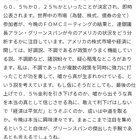
ら０．５％か０．２５％かといったことが決定され、即時
公表されます。世界中の市場（為替、株式、債券の全て）
参加者が、今晩のＦＯＭＣミーティングの結果と、連銀議
長アラン・グリーンスパンが今のアメリカの状況をどう分
析するかに注目しています。アメリカの株式市場や経済に
関しては、好調説、不調であるが政策がうまく機能してい
る説、不調節など、諸説紛々で、疑心暗鬼なところがあり
ます。私は、不調であったが複数の政策を同時に強力に打
ったことが功を奏して、嘘から真が生まれかけている、と
いう説を考えています。もし仮にそうだとしても、最後の仕
上げで０．５％金利を引き下げるのか、嘘から出そうな真
を本当の真として信じさせる為に、敢えて利下げはしない
で「経済は平気だ」とうそぶくのか、或いは中道を取る
か。今晩は本当に興味津々です。まぁここまで注目を集め
るということ自体が、グリーンスパンの傑出した手腕であ
るとも言えるでしょうね。