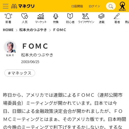
口座開設
ログイン
新着
人気
マーケット
特集
初心者
ライフデザイン
連載
著者
商
HOME
松本大のつぶやき
ＦＯＭＣ
ＦＯＭＣ
松本大のつぶやき
松本 大
2003/06/25
マネックス
昨日から、アメリカでは連銀によるＦＯＭＣ（連邦公開市
場委員会）ミーティングが開かれています。日本では今
日、日銀による金融政策決定会合が開かれましたが、ＦＯ
ＭＣミーティングとはまぁ、そのアメリカ版です。日本時間
の今晩のミーティングで利下げをするかしないか、するな