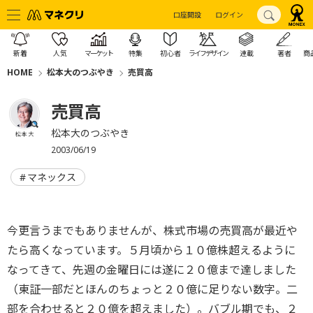
口座開設
ログイン
新着
人気
マーケット
特集
初心者
ライフデザイン
連載
著者
商
HOME
松本大のつぶやき
売買高
売買高
松本大のつぶやき
松本 大
2003/06/19
マネックス
今更言うまでもありませんが、株式市場の売買高が最近や
たら高くなっています。５月頃から１０億株超えるように
なってきて、先週の金曜日には遂に２０億まで達しました
（東証一部だとほんのちょっと２０億に足りない数字。二
部を合わせると２０億を超えました）。バブル期でも、２