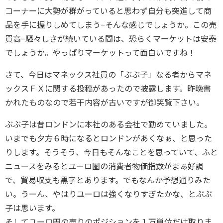
コーナーに大勢が群がっていると思わず自分も突進して商
品を手に握りしめてしまう−そんな感じでしょうか。この売
買高−騒々しさが続いている間は、恐らくマーケットは安泰
でしょうか。やっぱりマーケットって面白いですね！
さて、今日はマネックス社員の「ぶぶ子」なる者からマネ
ックスＦＸに関する投稿があったので披露します。昨晩書
かれたものなので若干内容が古いですが御笑覧下さい。
ぶぶ子は昔ロンドンに本社のある会社で勤めていました。
いまでも夕方６時になるとロンドンがあくなぁ、と思った
りします。そうそう、今日もそんなことを思っていて、ふと
ニュースをみるとユーロ圏の消費者物価指数がまぁ好調
で、貿易収支も黒字とあります。でもなんか予想通りみた
い。うーん、やはりユーロは強くなりすぎたかな、とぶぶ
子は思います。
そしてユーロ円の売りのポジションを１万単位だけ取りま