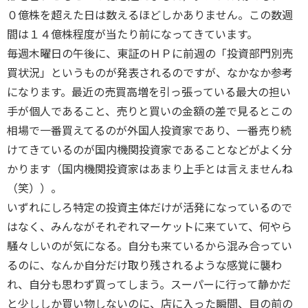
０億株を超えた日は数えるほどしかありません。この数週
間は１４億株程度が当たり前になってきています。
毎週木曜日の午後に、東証のＨＰに前週の「投資部門別売
買状況」というものが発表されるのですが、なかなか参考
になります。最近の売買高増を引っ張っている最大の担い
手が個人であること、売りと買いの金額の差で見るとこの
相場で一番買えてるのが外国人投資家であり、一番売り続
けてきているのが国内機関投資家であることなどがよく分
かります（国内機関投資家はあまり上手とは言えませんね
（笑））。
いずれにしろ特定の投資主体だけが活発になっているので
はなく、みんながそれぞれマーケットに来ていて、何やら
騒々しいのが気になる。自分も来ているから混み合ってい
るのに、なんか自分だけ取り残されるような感覚に襲わ
れ、自分も思わず買ってしまう。スーパーに行って静かだ
と少ししか買い物しないのに、店に入った瞬間、目の前の