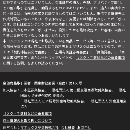
保証するものではございません。有価証券の購入、売却、デリバティブ取引、
その他の取引を推奨し、勧誘するものではありません。また、過去の実績や予
想・意見は、将来の結果を保証するものではございません。提供する情報等は
作成時現在のものであり、今後予告なしに変更または削除されることがござい
ます。当社は本コンテンツの内容に依拠してお客様が取った行動の結果に対し
責任を負うものではございません。投資にかかる最終決定は、お客様ご自身の
判断と責任でなさるようお願いいたします。
本コンテンツでは当社でお取扱している商品・サービス等について言及してい
る部分があります。商品ごとに手数料等およびリスクは異なりますので、詳し
くは「契約締結前交付書面」、「上場有価証券等書面」、「目論見書」、「目
論見書補完書面」または当社ウェブサイトの「
リスク・手数料などの重要事項
に関する説明
」をよくお読みください。
金融商品取引業者 関東財務局長（金商）第165号
日本証券業協会、一般社団法人 第二種金融商品取引業協会、一般社
団法人 金融先物取引業協会、
一般社団法人 日本暗号資産等取引業協会、一般社団法人 資産運用業
協会
リスク・手数料などの重要事項
個人情報のお取り扱いについて
マネックス証券株式会社
会社概要
お問合せ