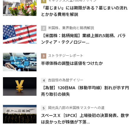
マネックス人生100年デザイン
「墓じまい」には期限がある？墓じまいの流れ
とかかる費用を解説
米国株、業界動向と銘柄解説
【米国株：銘柄発掘】業績上振れ5銘柄、パラ
ンティア・テクノロジー...
ストラテジーレポート
半導体株の調整は底値をつけたか
吉田恒の為替デイリー
【為替】120日MA（移動平均線）割れが示す円
売り取引の損失
岡元兵八郎の米国株マスターへの道
スペースＸ［SPCX］上場後初の決算発表、数字
は良かったが株価が下落...