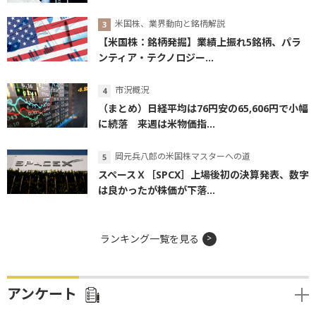
米国株、業界動向と銘柄解説
【米国株：銘柄発掘】業績上振れ5銘柄、パラ
ンティア・テクノロジー...
市況概況
（まとめ）日経平均は76円安の65,606円で小幅
に続落 来週は米物価指...
岡元兵八郎の米国株マスターへの道
スペースＸ［SPCX］上場後初の決算発表、数字
は良かったが株価が下落...
ランキング一覧を見る
アンケート