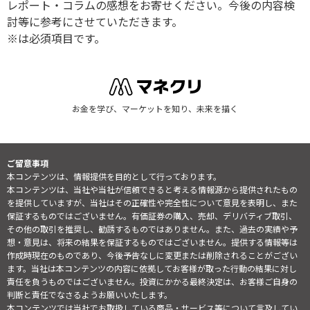
レポート・コラムの感想をお寄せください。今後の内容検
討等に参考にさせていただきます。
※は必須項目です。
お金を学び、マーケットを知り、未来を描く
ご留意事項
本コンテンツは、情報提供を目的として行っております。
本コンテンツは、当社や当社が信頼できると考える情報源から提供されたもの
を提供していますが、当社はその正確性や完全性について意見を表明し、また
保証するものではございません。有価証券の購入、売却、デリバティブ取引、
その他の取引を推奨し、勧誘するものではありません。また、過去の実績や予
想・意見は、将来の結果を保証するものではございません。提供する情報等は
作成時現在のものであり、今後予告なしに変更または削除されることがござい
ます。当社は本コンテンツの内容に依拠してお客様が取った行動の結果に対し
責任を負うものではございません。投資にかかる最終決定は、お客様ご自身の
判断と責任でなさるようお願いいたします。
本コンテンツでは当社でお取扱している商品・サービス等について言及してい