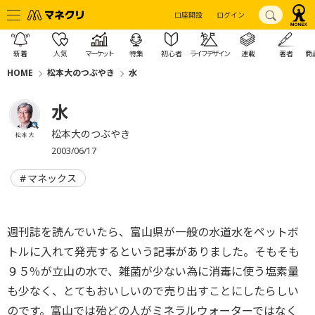
口座開設
ログイン
新着
人気
マーケット
特集
初心者
ライフデザイン
連載
著者
商
HOME
松本大のつぶやき
水
水
松本大のつぶやき
松本 大
2003/06/17
マネックス
週刊誌を読んでいたら、富山県が一般の水道水をペットボ
トルに入れて発売するという記事がありました。そもそも
９５％が立山の水で、雑菌が少ない為に消毒に使う塩素量
も少なく、とてもおいしいので売り出すことにしたらしい
のです。富山では殆どの人がミネラルウォーターではなく