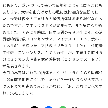
ともあり、或いは行って来いで最終的には元に戻ることも
あります。大学を出たばかりの私には刺激的な空間でし
た。最近は夜間のアメリカの経済指標はあまり縁がなかっ
たのですが、マネックスＦＸが始まって、また気になり始
めました。因みに今晩は、日本時間の夜９時半に４月の消
費者物価指数（コンセンサス、マイナス０．１％、食料・
エネルギーを除いたコア指数でプラス０．１％）、住宅着
工件数（コンセンサス、１７５万件）が、午後１０時４５
分にミシガン大消費者信頼感指数（コンセンサス、８７）
が発表されます。
今日の為替はこれらの指標で動くでしょうか？Ｇ８財務相
会談直前で動きにくいでしょうか？一杯やりながらマネッ
クスＦＸでも眺めてみようかなと。（あ、これは宣伝です
ね。失礼しました）