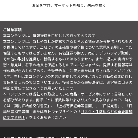
お金を学び、マーケットを知り、未来を描く
ご留意事項
本コンテンツは、情報提供を目的として行っております。
本コンテンツは、当社や当社が信頼できると考える情報源から提供されたもの
を提供していますが、当社はその正確性や完全性について意見を表明し、また
保証するものではございません。有価証券の購入、売却、デリバティブ取引、
その他の取引を推奨し、勧誘するものではありません。また、過去の実績や予
想・意見は、将来の結果を保証するものではございません。提供する情報等は
作成時現在のものであり、今後予告なしに変更または削除されることがござい
ます。当社は本コンテンツの内容に依拠してお客様が取った行動の結果に対し
責任を負うものではございません。投資にかかる最終決定は、お客様ご自身の
判断と責任でなさるようお願いいたします。
本コンテンツでは当社でお取扱している商品・サービス等について言及してい
る部分があります。商品ごとに手数料等およびリスクは異なりますので、詳し
くは「契約締結前交付書面」、「上場有価証券等書面」、「目論見書」、「目
論見書補完書面」または当社ウェブサイトの「
リスク・手数料などの重要事項
に関する説明
」をよくお読みください。