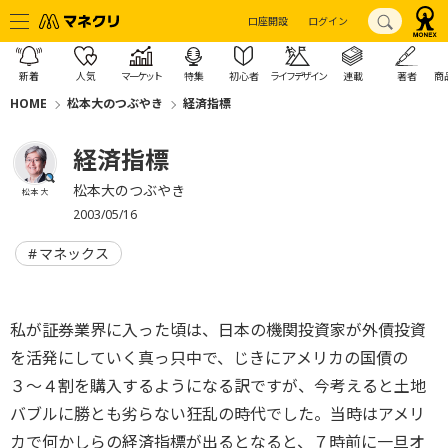
口座開設
ログイン
新着
人気
マーケット
特集
初心者
ライフデザイン
連載
著者
商
HOME
松本大のつぶやき
経済指標
経済指標
松本大のつぶやき
松本 大
2003/05/16
マネックス
私が証券業界に入った頃は、日本の機関投資家が外債投資
を活発にしていく真っ只中で、じきにアメリカの国債の
３〜４割を購入するようになる訳ですが、今考えると土地
バブルに勝とも劣らない狂乱の時代でした。当時はアメリ
カで何かしらの経済指標が出るとなると、７時前に一旦オ