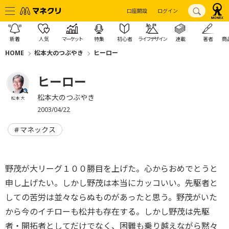
口座開設
ログイン
新着
人気
マーケット
特集
初心者
ライフデザイン
連載
著者
商
HOME
松本大のつぶやき
ヒーロー
ヒーロー
松本大のつぶやき
松本 大
2003/04/22
マネックス
野茂が大リーグ１００勝目を上げた。心からおめでとうと
申し上げたい。しかし野茂は本当にカッコいい。先駆者と
しての苦労は並々ならぬものがあったと思う。野茂がいた
から今のイチローも松井も存在する。しかし野茂は先駆
者・開拓者としてだけでなく、困難も乗り越えながら黙々