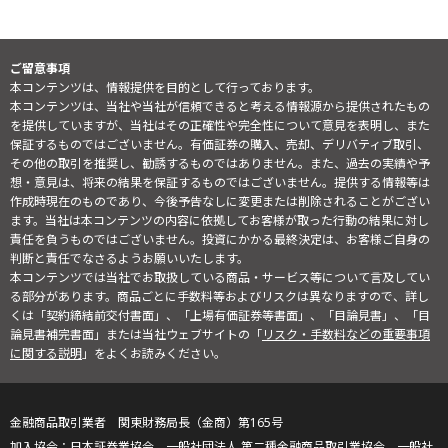
ご留意事項
本コンテンツは、情報提供を目的として行っております。
本コンテンツは、当社や当社が信頼できると考える情報源から提供されたもの
を提供していますが、当社はその正確性や完全性について意見を表明し、また
保証するものではございません。有価証券の購入、売却、デリバティブ取引、
その他の取引を推奨し、勧誘するものではありません。また、過去の実績や予
想・意見は、将来の結果を保証するものではございません。提供する情報等は
作成時現在のものであり、今後予告なしに変更または削除されることがござい
ます。当社は本コンテンツの内容に依拠してお客様が取った行動の結果に対し
責任を負うものではございません。投資にかかる最終決定は、お客様ご自身の
判断と責任でなさるようお願いいたします。
本コンテンツでは当社でお取扱している商品・サービス等について言及してい
る部分があります。商品ごとに手数料等およびリスクは異なりますので、詳し
くは「契約締結前交付書面」、「上場有価証券等書面」、「目論見書」、「目
論見書補完書面」または当社ウェブサイトの「
リスク・手数料などの重要事項
に関する説明
」をよくお読みください。
金融商品取引業者 関東財務局長（金商）第165号
日本証券業協会、一般社団法人 第二種金融商品取引業協会、一般社