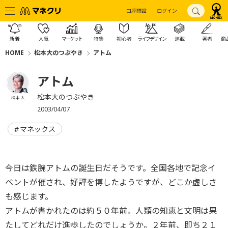
口座開設
ログイン
新着
人気
マーケット
特集
初心者
ライフデザイン
連載
著者
商
HOME
松本大のつぶやき
アトム
アトム
松本大のつぶやき
松本 大
2003/04/07
マネックス
今日は鉄腕アトムの誕生日だそうです。全国各地で記念イ
ベントが催され、好評を博したようですが、どこか虚しさ
も感じます。
アトムが書かれたのは約５０年前。人類の知恵と文明は果
たしてどれだけ進歩したのでしょうか。２年前、即ち２１