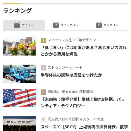
ランキング
デイリー
ウイークリー
マンスリー
マネックス人生100年デザイン
「墓じまい」には期限がある？墓じまいの流れ
とかかる費用を解説
ストラテジーレポート
半導体株の調整は底値をつけたか
米国株、業界動向と銘柄解説
【米国株：銘柄発掘】業績上振れ5銘柄、パラ
ンティア・テクノロジー...
岡元兵八郎の米国株マスターへの道
スペースＸ［SPCX］上場後初の決算発表、数字