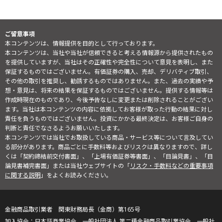
ご留意事項
本コンテンツは、情報提供を目的として行っております。
本コンテンツは、当社や当社が信頼できると考える情報源から提供されたもの
を提供していますが、当社はその正確性や完全性について意見を表明し、また
保証するものではございません。有価証券の購入、売却、デリバティブ取引、
その他の取引を推奨し、勧誘するものではありません。また、過去の実績や予
想・意見は、将来の結果を保証するものではございません。提供する情報等は
作成時現在のものであり、今後予告なしに変更または削除されることがござい
ます。当社は本コンテンツの内容に依拠してお客様が取った行動の結果に対し
責任を負うものではございません。投資にかかる最終決定は、お客様ご自身の
判断と責任でなさるようお願いいたします。
本コンテンツでは当社でお取扱している商品・サービス等について言及してい
る部分があります。商品ごとに手数料等およびリスクは異なりますので、詳し
くは「契約締結前交付書面」、「上場有価証券等書面」、「目論見書」、「目
論見書補完書面」または当社ウェブサイトの「
リスク・手数料などの重要事項
に関する説明
」をよくお読みください。
金融商品取引業者 関東財務局長（金商）第165号
日本証券業協会、一般社団法人 第二種金融商品取引業協会、一般社