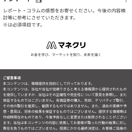
レポート・コラムの感想をお寄せください。今後の内容検
討等に参考にさせていただきます。
※は必須項目です。
お金を学び、マーケットを知り、未来を描く
ご留意事項
本コンテンツは、情報提供を目的として行っております。
本コンテンツは、当社や当社が信頼できると考える情報源から提供されたもの
を提供していますが、当社はその正確性や完全性について意見を表明し、また
保証するものではございません。有価証券の購入、売却、デリバティブ取引、
その他の取引を推奨し、勧誘するものではありません。また、過去の実績や予
想・意見は、将来の結果を保証するものではございません。提供する情報等は
作成時現在のものであり、今後予告なしに変更または削除されることがござい
ます。当社は本コンテンツの内容に依拠してお客様が取った行動の結果に対し
責任を負うものではございません。投資にかかる最終決定は、お客様ご自身の