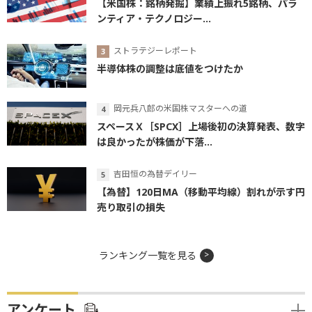
【米国株：銘柄発掘】業績上振れ5銘柄、パラ
ンティア・テクノロジー...
ストラテジーレポート
半導体株の調整は底値をつけたか
岡元兵八郎の米国株マスターへの道
スペースＸ［SPCX］上場後初の決算発表、数字
は良かったが株価が下落...
吉田恒の為替デイリー
【為替】120日MA（移動平均線）割れが示す円
売り取引の損失
ランキング一覧を見る
アンケート