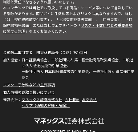
判断と責任でなさるようお願いいたします。
本コンテンツでは当社でお取扱している商品・サービス等について言及してい
る部分があります。商品ごとに手数料等およびリスクは異なりますので、詳し
くは「契約締結前交付書面」、「上場有価証券等書面」、「目論見書」、「目
論見書補完書面」または当社ウェブサイトの「
リスク・手数料などの重要事項
に関する説明
」をよくお読みください。
金融商品取引業者 関東財務局長（金商）第165号
日本証券業協会、一般社団法人 第二種金融商品取引業協会、一般社
団法人 金融先物取引業協会、
一般社団法人 日本暗号資産等取引業協会、一般社団法人 資産運用業
協会
リスク・手数料などの重要事項
個人情報のお取り扱いについて
マネックス証券株式会社
会社概要
お問合せ
ヘルプ（通知の登録・解除）
COPYRIGHT © MONEX, Inc.