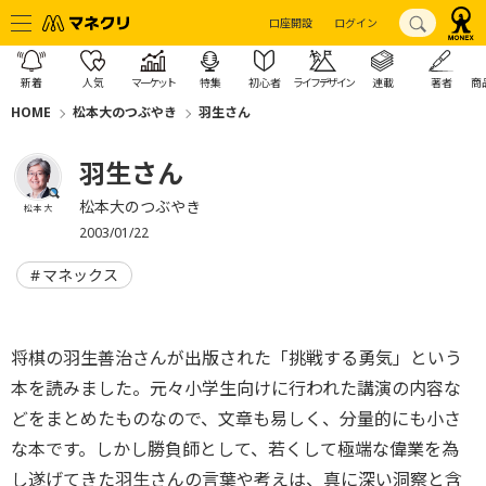
口座開設
ログイン
新着
人気
マーケット
特集
初心者
ライフデザイン
連載
著者
商
HOME
松本大のつぶやき
羽生さん
羽生さん
松本大のつぶやき
松本 大
2003/01/22
マネックス
将棋の羽生善治さんが出版された「挑戦する勇気」という
本を読みました。元々小学生向けに行われた講演の内容な
どをまとめたものなので、文章も易しく、分量的にも小さ
な本です。しかし勝負師として、若くして極端な偉業を為
し遂げてきた羽生さんの言葉や考えは、真に深い洞察と含