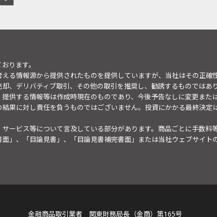
ております。
考える情報源から提供されたものを提供していますが、当社はその正確
売却、デリバティブ取引、その他の取引を推奨し、勧誘するものではあ
。提供する情報等は作成時現在のものであり、今後予告なしに変更また
の結果に対し責任を負うものではございません。投資にかかる最終決定
・サービス等について言及している部分があります。商品ごとに手数料
書面」、「目論見書」、「目論見書補完書面」または当社ウェブサイト
金融商品取引業者 関東財務局長（金商）第165号