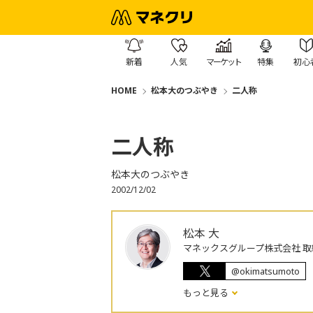
新着
人気
マーケット
特集
初心
HOME
松本大のつぶやき
二人称
二人称
松本大のつぶやき
2002/12/02
松本 大
マネックスグループ株式会社 取
@okimatsumoto
もっと見る