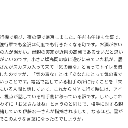
行機で飛び、夜の便で帰京しました。午前も午後も仕事で、
強行軍でも金沢は何度でも行きたくなる町です。お酒がおい
の人が温かい。母親の実家が近県の高岡であるせいだと思い
がいいのです。小さい頃高岡の家に遊びに来ていた私が、居
さんがズカズカ入って来て「気の毒な」と言ってトイレを借
したのですが、「気の毒な」とは「あなたにとって気の毒で
いうことです。電話で話している相手の所に行くことを「来
にいる人間と話していて、これからＮＹに行く時には、アイ
、視点が話している相手側に移っている訳です。しかしこれ
わずに「お父さんはね」と言うのと同じで、相手に対する親
緒していた伊藤宏一さんが指摘されました。なるほど。雪が
でこのような言葉になったのでしょうか。