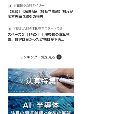
吉田恒の為替デイリー
【為替】120日MA（移動平均線）割れが
示す円売り取引の損失
岡元兵八郎の米国株マスターへの道
スペースＸ［SPCX］上場後初の決算発
表、数字は良かったが株価が下落...
ランキング一覧を見る