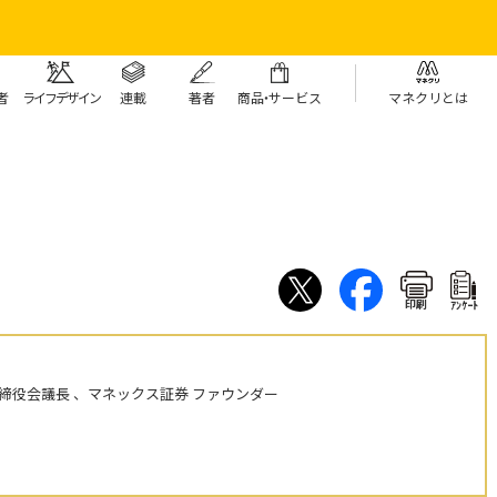
者
ライフデザイン
連載
著者
商
品・
サービス
マネクリとは
印刷
ｱﾝｹｰﾄ
締役会議長 、マネックス証券 ファウンダー