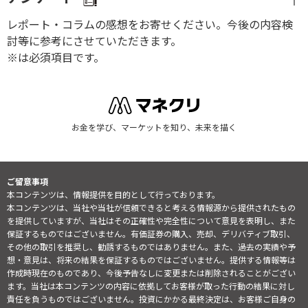
レポート・コラムの感想をお寄せください。今後の内容検
討等に参考にさせていただきます。
※は必須項目です。
お金を学び、マーケットを知り、未来を描く
ご留意事項
本コンテンツは、情報提供を目的として行っております。
本コンテンツは、当社や当社が信頼できると考える情報源から提供されたもの
を提供していますが、当社はその正確性や完全性について意見を表明し、また
保証するものではございません。有価証券の購入、売却、デリバティブ取引、
その他の取引を推奨し、勧誘するものではありません。また、過去の実績や予
想・意見は、将来の結果を保証するものではございません。提供する情報等は
作成時現在のものであり、今後予告なしに変更または削除されることがござい
ます。当社は本コンテンツの内容に依拠してお客様が取った行動の結果に対し
責任を負うものではございません。投資にかかる最終決定は、お客様ご自身の