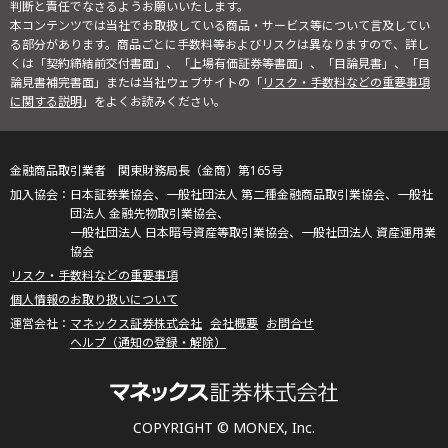
判断と責任でなさるようお願いいたします。
本コンテンツでは当社でお取扱している商品・サービス等について言及してい
る部分があります。商品ごとに手数料等およびリスクは異なりますので、詳し
くは「契約締結前交付書面」、「上場有価証券等書面」、「目論見書」、「目
論見書補完書面」または当社ウェブサイトの「
リスク・手数料などの重要事項
に関する説明
」をよくお読みください。
金融商品取引業者 関東財務局長（金商）第165号
日本証券業協会、一般社団法人 第二種金融商品取引業協会、一般社
団法人 金融先物取引業協会、
一般社団法人 日本暗号資産等取引業協会、一般社団法人 資産運用業
協会
リスク・手数料などの重要事項
個人情報のお取り扱いについて
マネックス証券株式会社
会社概要
お問合せ
ヘルプ（通知の登録・解除）
COPYRIGHT © MONEX, Inc.