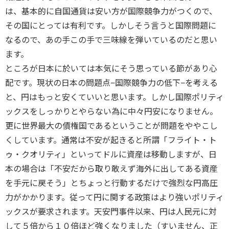
は、基本的に自国通貨は安い方が国際競争力がつくので、
その国にとっては有利です。しかしそう言うと国際問題に
なるので、あの手この手で三味線を弾いているのだと思い
ます。
ところが日本に於いては本気にそう思っている節があり心
配です。現状の日本の問題点−国際競争力の低下−を考える
と、円はもっと安くていいと思います。しかし国際ポリティ
ックスをしっかりとやらない為に中々円安になりません。
更に世界最大の債権国であるということが問題をややこし
くしています。通常は不安が起きると所謂「フライト・ト
ゥ・クオリティ」といってドルに資産は移動しますが、日
本の場合は「不安だから取り敢えず海外に出してある資産
を手元に戻そう」とちょっと行動するだけで強烈な円高圧
力がかかります。従って円に関する政策はより強いポリティ
ックスが要求されます。天安門事件以来、円は人民元に対
して５倍から１０倍ほど強くなりました（すいません、正