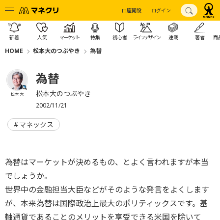
口座開設
ログイン
新着
人気
マーケット
特集
初心者
ライフデザイン
連載
著者
商
HOME
松本大のつぶやき
為替
為替
松本大のつぶやき
松本 大
2002/11/21
マネックス
為替はマーケットが決めるもの、とよく言われますが本当
でしょうか。
世界中の金融担当大臣などがそのような発言をよくします
が、本来為替は国際政治上最大のポリティックスです。基
軸通貨であることのメリットを享受できる米国を除いて