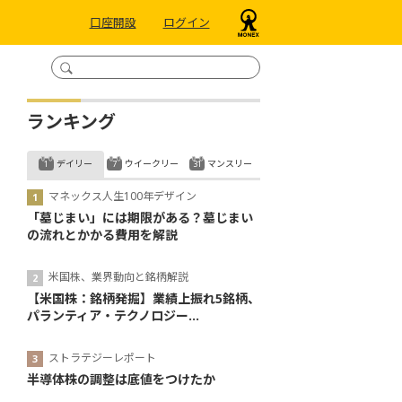
口座開設
ログイン
ランキング
デイリー
ウイークリー
マンスリー
マネックス人生100年デザイン
「墓じまい」には期限がある？墓じまい
の流れとかかる費用を解説
米国株、業界動向と銘柄解説
【米国株：銘柄発掘】業績上振れ5銘柄、
パランティア・テクノロジー...
ストラテジーレポート
半導体株の調整は底値をつけたか