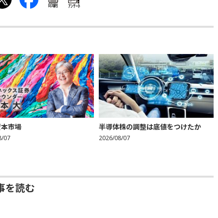
印刷
ｱﾝｹｰﾄ
資本市場
半導体株の調整は底値をつけたか
8/07
2026/08/07
事を読む