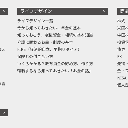
ライフデザイン
商
ライフデザイン一覧
株式
今から知っておきたい、年金の基本
米国
知っておこう、老後資金・相続の基本知識
中国
介護に関わるお金・制度の基本
投資
考え
FIRE（経済的自立、早期リタイア）
債券
保険との付き合い方
FX
いくらかかる？教育資金の貯め方、作り方
先物
転職するなら知っておきたい「お金の話」
金・
NISA
極意
個人型