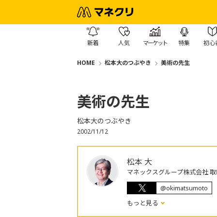
新着
人気
マーケット
特集
初心
HOME
松本大のつぶやき
美術の先生
美術の先生
松本大のつぶやき
2002/11/12
松本 大
マネックスグループ株式会社 取
@okimatsumoto
もっと見る