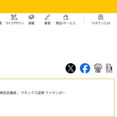
者
ライフデザイン
連載
著者
商
品・
サービス
マネクリとは
印刷
ｱﾝｹｰﾄ
締役会議長 、マネックス証券 ファウンダー