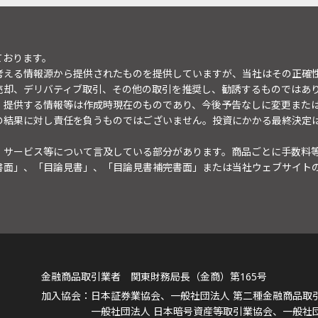
ております。
考える情報源から提供されたものを提供していますが、当社はその正確
売却、デリバティブ取引、その他の取引を推奨し、勧誘するものではあ
。提供する情報等は作成時現在のものであり、今後予告なしに変更また
の結果に対し責任を負うものではございません。投資にかかる最終決定
・サービス等について言及している部分があります。商品ごとに手数料
書面」、「目論見書」、「目論見書補完書面」または当社ウェブサイト
金融商品取引業者 関東財務局長（金商）第165号
日本証券業協会、一般社団法人 第二種金融商品取
一般社団法人 日本暗号資産等取引業協会、一般社