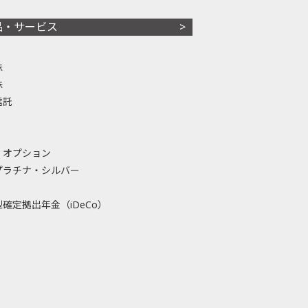
品・サービス
株
株
信託
・オプション
プラチナ・シルバー
確定拠出年金（iDeCo）