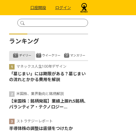
口座開設
ログイン
ランキング
デイリー
ウイークリー
マンスリー
マネックス人生100年デザイン
「墓じまい」には期限がある？墓じまい
の流れとかかる費用を解説
米国株、業界動向と銘柄解説
【米国株：銘柄発掘】業績上振れ5銘柄、
パランティア・テクノロジー...
ストラテジーレポート
半導体株の調整は底値をつけたか