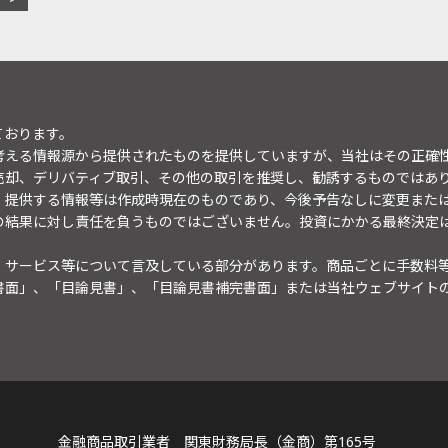
ております。
考える情報源から提供されたものを提供していますが、当社はその正確
売却、デリバティブ取引、その他の取引を推奨し、勧誘するものではあ
。提供する情報等は作成時現在のものであり、今後予告なしに変更また
の結果に対し責任を負うものではございません。投資にかかる最終決定
・サービス等について言及している部分があります。商品ごとに手数料
書面」、「目論見書」、「目論見書補完書面」または当社ウェブサイト
金融商品取引業者 関東財務局長（金商）第165号