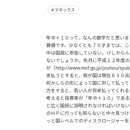
マネックス
年令＋１０って、なんの数字だと思いま
算値です。少なくとも７０才までは、こ
中は国政に参加していない。けしからん
ないでしょうか。先月に平成１２年度の
が（http://www.mof.go.jp/jou
支払うとすると、我が国は現在８３０兆
何かしらの形によって国に対して払って
方をすると、若い人が将来払ってくれる
考えると投票率が「年令＋１０」である
と広く国民に説明されなければいけない
のＨＰに行っても知らないと中々見つけ
っと国レベルでのディスクロージャーを