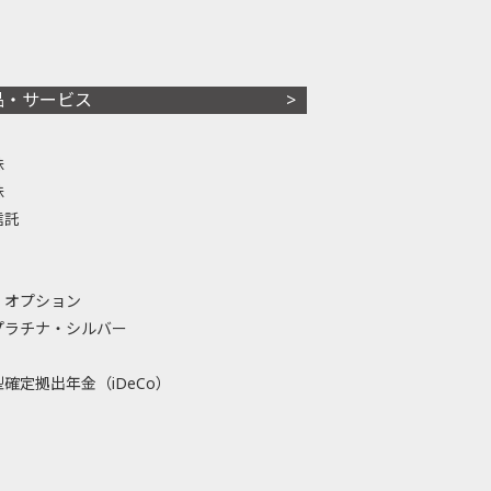
品・サービス
株
株
信託
・オプション
プラチナ・シルバー
確定拠出年金（iDeCo）