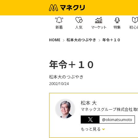
新着
人気
マーケット
特集
初心
HOME
松本大のつぶやき
年令＋１０
年令＋１０
松本大のつぶやき
2002/10/24
松本 大
マネックスグループ株式会社 取
@okimatsumoto
もっと見る