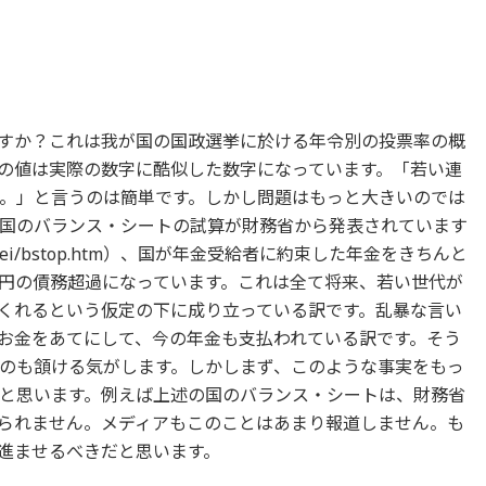
すか？これは我が国の国政選挙に於ける年令別の投票率の概
の値は実際の数字に酷似した数字になっています。「若い連
。」と言うのは簡単です。しかし問題はもっと大きいのでは
国のバランス・シートの試算が財務省から発表されています
hou/syukei/bstop.htm）、国が年金受給者に約束した年金をきちんと
円の債務超過になっています。これは全て将来、若い世代が
くれるという仮定の下に成り立っている訳です。乱暴な言い
お金をあてにして、今の年金も支払われている訳です。そう
のも頷ける気がします。しかしまず、このような事実をもっ
と思います。例えば上述の国のバランス・シートは、財務省
られません。メディアもこのことはあまり報道しません。も
進ませるべきだと思います。