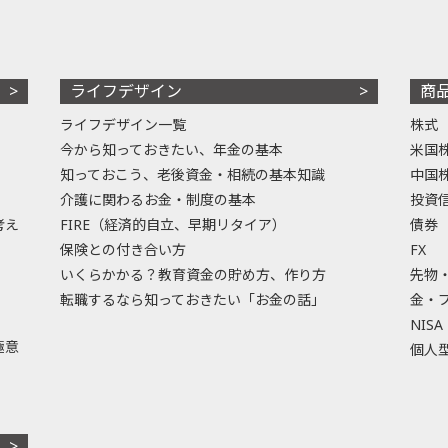
ライフデザイン
商
ライフデザイン一覧
株式
今から知っておきたい、年金の基本
米国
知っておこう、老後資金・相続の基本知識
中国
介護に関わるお金・制度の基本
投資
考え
FIRE（経済的自立、早期リタイア）
債券
保険との付き合い方
FX
いくらかかる？教育資金の貯め方、作り方
先物
転職するなら知っておきたい「お金の話」
金・
NISA
極意
個人型