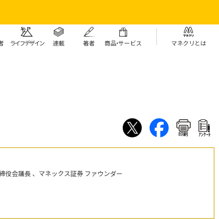
者
ライフデザイン
連載
著者
商
品・
サービス
マネクリとは
印刷
ｱﾝｹｰﾄ
締役会議長 、マネックス証券 ファウンダー