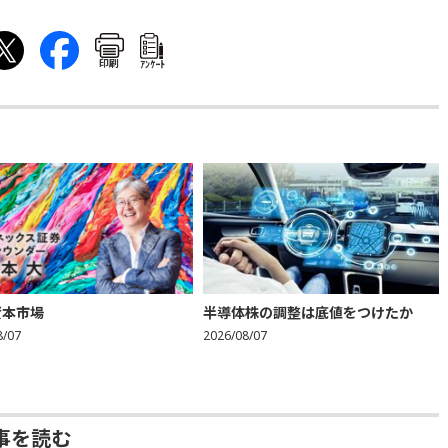
印刷
ｱﾝｹｰﾄ
資本市場
半導体株の調整は底値をつけたか
8/07
2026/08/07
事を読む