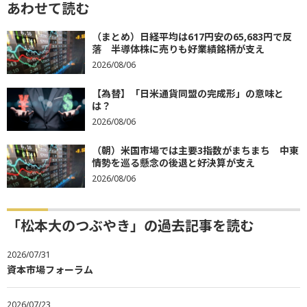
あわせて読む
（まとめ）日経平均は617円安の65,683円で反
落 半導体株に売りも好業績銘柄が支え
2026/08/06
【為替】「日米通貨同盟の完成形」の意味と
は？
2026/08/06
（朝）米国市場では主要3指数がまちまち 中東
情勢を巡る懸念の後退と好決算が支え
2026/08/06
「松本大のつぶやき」の過去記事を読む
2026/07/31
資本市場フォーラム
2026/07/23