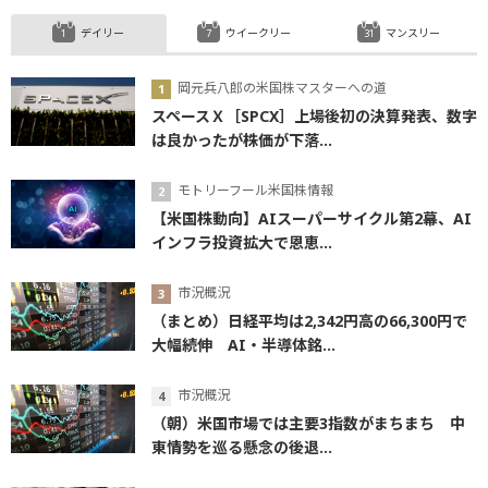
デイリー
ウイークリー
マンスリー
岡元兵八郎の米国株マスターへの道
スペースＸ［SPCX］上場後初の決算発表、数字
は良かったが株価が下落...
モトリーフール米国株情報
【米国株動向】AIスーパーサイクル第2幕、AI
インフラ投資拡大で恩恵...
市況概況
（まとめ）日経平均は2,342円高の66,300円で
大幅続伸 AI・半導体銘...
市況概況
（朝）米国市場では主要3指数がまちまち 中
東情勢を巡る懸念の後退...