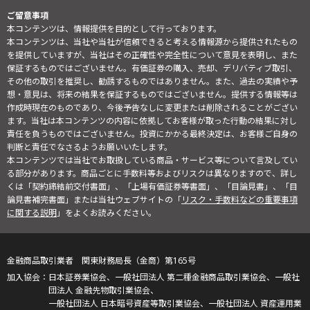
ご留意事項
本コンテンツは、情報提供を目的として行っております。
本コンテンツは、当社や当社が信頼できると考える情報源から提供されたもの
を提供していますが、当社はその正確性や完全性について意見を表明し、また
保証するものではございません。有価証券の購入、売却、デリバティブ取引、
その他の取引を推奨し、勧誘するものではありません。また、過去の実績や予
想・意見は、将来の結果を保証するものではございません。提供する情報等は
作成時現在のものであり、今後予告なしに変更または削除されることがござい
ます。当社は本コンテンツの内容に依拠してお客様が取った行動の結果に対し
責任を負うものではございません。投資にかかる最終決定は、お客様ご自身の
判断と責任でなさるようお願いいたします。
本コンテンツでは当社でお取扱している商品・サービス等について言及してい
る部分があります。商品ごとに手数料等およびリスクは異なりますので、詳し
くは「契約締結前交付書面」、「上場有価証券等書面」、「目論見書」、「目
論見書補完書面」または当社ウェブサイトの「
リスク・手数料などの重要事項
に関する説明
」をよくお読みください。
金融商品取引業者 関東財務局長（金商）第165号
日本証券業協会、一般社団法人 第二種金融商品取引業協会、一般社
団法人 金融先物取引業協会、
一般社団法人 日本暗号資産等取引業協会、一般社団法人 資産運用業