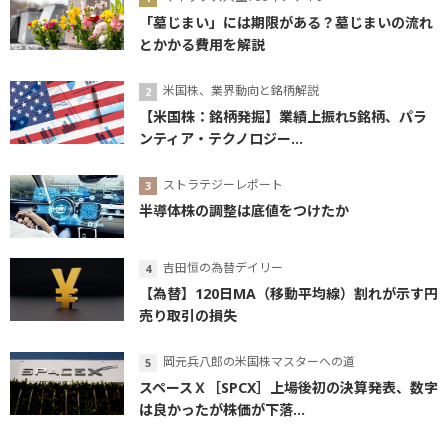
「墓じまい」には期限がある？墓じまいの流れ
とかかる費用を解説
米国株、業界動向と銘柄解説
【米国株：銘柄発掘】業績上振れ5銘柄、パラ
ンティア・テクノロジー...
ストラテジーレポート
半導体株の調整は底値をつけたか
吉田恒の為替デイリー
【為替】120日MA（移動平均線）割れが示す円
売り取引の損失
岡元兵八郎の米国株マスターへの道
スペースＸ［SPCX］上場後初の決算発表、数字
は良かったが株価が下落...