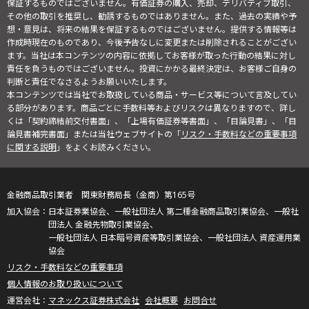
保証するものではございません。有価証券の購入、売却、デリバティブ取引、
その他の取引を推奨し、勧誘するものではありません。また、過去の実績や予
想・意見は、将来の結果を保証するものではございません。提供する情報等は
作成時現在のものであり、今後予告なしに変更または削除されることがござい
ます。当社は本コンテンツの内容に依拠してお客様が取った行動の結果に対し
責任を負うものではございません。投資にかかる最終決定は、お客様ご自身の
判断と責任でなさるようお願いいたします。
本コンテンツでは当社でお取扱している商品・サービス等について言及してい
る部分があります。商品ごとに手数料等およびリスクは異なりますので、詳し
くは「契約締結前交付書面」、「上場有価証券等書面」、「目論見書」、「目
論見書補完書面」または当社ウェブサイトの「
リスク・手数料などの重要事項
に関する説明
」をよくお読みください。
金融商品取引業者 関東財務局長（金商）第165号
日本証券業協会、一般社団法人 第二種金融商品取引業協会、一般社
団法人 金融先物取引業協会、
一般社団法人 日本暗号資産等取引業協会、一般社団法人 資産運用業
協会
リスク・手数料などの重要事項
個人情報のお取り扱いについて
マネックス証券株式会社
会社概要
お問合せ