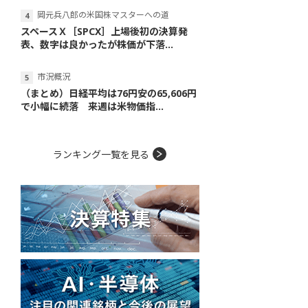
岡元兵八郎の米国株マスターへの道
スペースＸ［SPCX］上場後初の決算発
表、数字は良かったが株価が下落...
市況概況
（まとめ）日経平均は76円安の65,606円
で小幅に続落 来週は米物価指...
ランキング一覧を見る