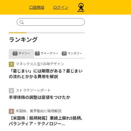
口座開設
ログイン
ランキング
デイリー
ウイークリー
マンスリー
マネックス人生100年デザイン
「墓じまい」には期限がある？墓じまい
の流れとかかる費用を解説
ストラテジーレポート
半導体株の調整は底値をつけたか
米国株、業界動向と銘柄解説
【米国株：銘柄発掘】業績上振れ5銘柄、
パランティア・テクノロジー...