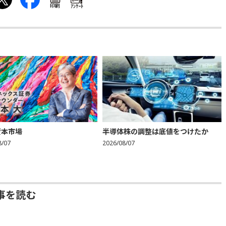
印刷
ｱﾝｹｰﾄ
資本市場
半導体株の調整は底値をつけたか
8/07
2026/08/07
事を読む