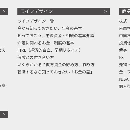
ライフデザイン
商
ライフデザイン一覧
株式
今から知っておきたい、年金の基本
米国
知っておこう、老後資金・相続の基本知識
中国
介護に関わるお金・制度の基本
投資
考え
FIRE（経済的自立、早期リタイア）
債券
保険との付き合い方
FX
いくらかかる？教育資金の貯め方、作り方
先物
転職するなら知っておきたい「お金の話」
金・
NISA
極意
個人型