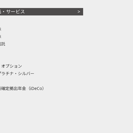
品・サービス
株
株
信託
・オプション
プラチナ・シルバー
確定拠出年金（iDeCo）