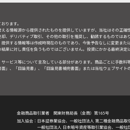
ております。
考える情報源から提供されたものを提供していますが、当社はその正確
売却、デリバティブ取引、その他の取引を推奨し、勧誘するものではあ
。提供する情報等は作成時現在のものであり、今後予告なしに変更また
の結果に対し責任を負うものではございません。投資にかかる最終決定
・サービス等について言及している部分があります。商品ごとに手数料
書面」、「目論見書」、「目論見書補完書面」または当社ウェブサイト
金融商品取引業者 関東財務局長（金商）第165号
日本証券業協会、一般社団法人 第二種金融商品取
一般社団法人 日本暗号資産等取引業協会、一般社