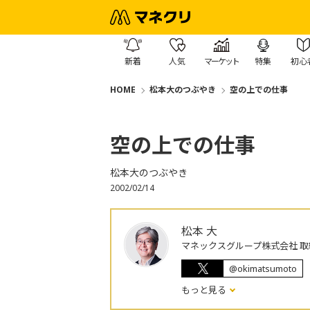
新着
人気
マーケット
特集
初心
HOME
松本大のつぶやき
空の上での仕事
空の上での仕事
松本大のつぶやき
2002/02/14
松本 大
マネックスグループ株式会社 取
@okimatsumoto
もっと見る