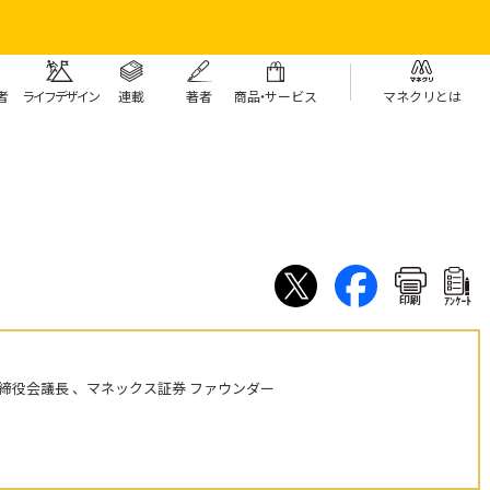
者
ライフデザイン
連載
著者
商
品・
サービス
マネクリとは
印刷
ｱﾝｹｰﾄ
締役会議長 、マネックス証券 ファウンダー