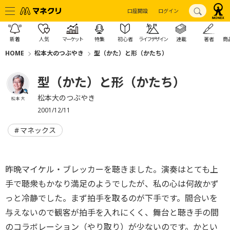
口座開設
ログイン
新着
人気
マーケット
特集
初心者
ライフデザイン
連載
著者
商
HOME
松本大のつぶやき
型（かた）と形（かたち）
型（かた）と形（かたち）
松本大のつぶやき
松本 大
2001/12/11
マネックス
昨晩マイケル・ブレッカーを聴きました。演奏はとても上
手で聴衆もかなり満足のようでしたが、私の心は何故かず
っと冷静でした。まず拍手を取るのが下手です。間合いを
与えないので観客が拍手を入れにくく、舞台と聴き手の間
のコラボレーション（やり取り）が少ないのです。かとい