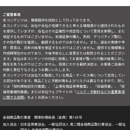
ご留意事項
本コンテンツは、情報提供を目的として行っております。
本コンテンツは、当社や当社が信頼できると考える情報源から提供されたもの
を提供していますが、当社はその正確性や完全性について意見を表明し、また
保証するものではございません。有価証券の購入、売却、デリバティブ取引、
その他の取引を推奨し、勧誘するものではありません。また、過去の実績や予
想・意見は、将来の結果を保証するものではございません。提供する情報等は
作成時現在のものであり、今後予告なしに変更または削除されることがござい
ます。当社は本コンテンツの内容に依拠してお客様が取った行動の結果に対し
責任を負うものではございません。投資にかかる最終決定は、お客様ご自身の
判断と責任でなさるようお願いいたします。
本コンテンツでは当社でお取扱している商品・サービス等について言及してい
る部分があります。商品ごとに手数料等およびリスクは異なりますので、詳し
くは「契約締結前交付書面」、「上場有価証券等書面」、「目論見書」、「目
論見書補完書面」または当社ウェブサイトの「
リスク・手数料などの重要事項
に関する説明
」をよくお読みください。
金融商品取引業者 関東財務局長（金商）第165号
日本証券業協会、一般社団法人 第二種金融商品取引業協会、一般社
団法人 金融先物取引業協会、