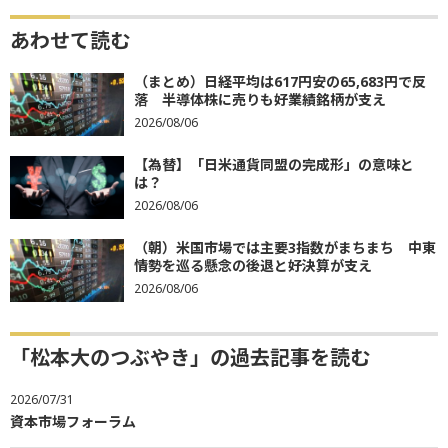
あわせて読む
（まとめ）日経平均は617円安の65,683円で反
落 半導体株に売りも好業績銘柄が支え
2026/08/06
【為替】「日米通貨同盟の完成形」の意味と
は？
2026/08/06
（朝）米国市場では主要3指数がまちまち 中東
情勢を巡る懸念の後退と好決算が支え
2026/08/06
「松本大のつぶやき」の過去記事を読む
2026/07/31
資本市場フォーラム