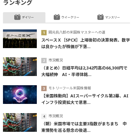
ランキング
デイリー
ウイークリー
マンスリー
岡元兵八郎の米国株マスターへの道
スペースＸ［SPCX］上場後初の決算発表、数字
は良かったが株価が下落...
市況概況
（まとめ）日経平均は2,342円高の66,300円で
大幅続伸 AI・半導体銘...
モトリーフール米国株情報
【米国株動向】AIスーパーサイクル第2幕、AI
インフラ投資拡大で恩恵...
市況概況
（朝）米国市場では主要3指数がまちまち 中
東情勢を巡る懸念の後退...