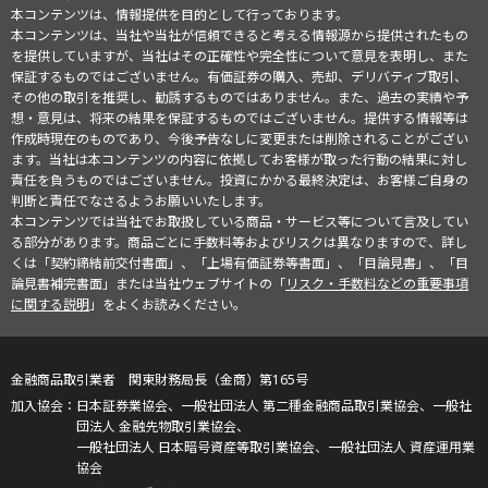
本コンテンツは、情報提供を目的として行っております。
本コンテンツは、当社や当社が信頼できると考える情報源から提供されたもの
を提供していますが、当社はその正確性や完全性について意見を表明し、また
保証するものではございません。有価証券の購入、売却、デリバティブ取引、
その他の取引を推奨し、勧誘するものではありません。また、過去の実績や予
想・意見は、将来の結果を保証するものではございません。提供する情報等は
作成時現在のものであり、今後予告なしに変更または削除されることがござい
ます。当社は本コンテンツの内容に依拠してお客様が取った行動の結果に対し
責任を負うものではございません。投資にかかる最終決定は、お客様ご自身の
判断と責任でなさるようお願いいたします。
本コンテンツでは当社でお取扱している商品・サービス等について言及してい
る部分があります。商品ごとに手数料等およびリスクは異なりますので、詳し
くは「契約締結前交付書面」、「上場有価証券等書面」、「目論見書」、「目
論見書補完書面」または当社ウェブサイトの「
リスク・手数料などの重要事項
に関する説明
」をよくお読みください。
金融商品取引業者 関東財務局長（金商）第165号
日本証券業協会、一般社団法人 第二種金融商品取引業協会、一般社
団法人 金融先物取引業協会、
一般社団法人 日本暗号資産等取引業協会、一般社団法人 資産運用業
協会