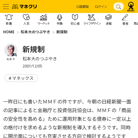
口座開設
ログイン
新着
人気
マーケット
特集
初心者
ライフデザイン
連載
著者
商
HOME
松本大のつぶやき
新規制
新規制
松本大のつぶやき
松本 大
2001/12/05
マネックス
一昨日にも書いたＭＭＦの件ですが、今朝の日経新聞一面
の記事によると金融庁と投資信託協会は、ＭＭＦの「商品
の安全性を高める」ために運用対象となる債券に一定以上
の格付けを求めるような新規制を導入するそうです。同時
に開示面についても充実させる方向で検討するようです