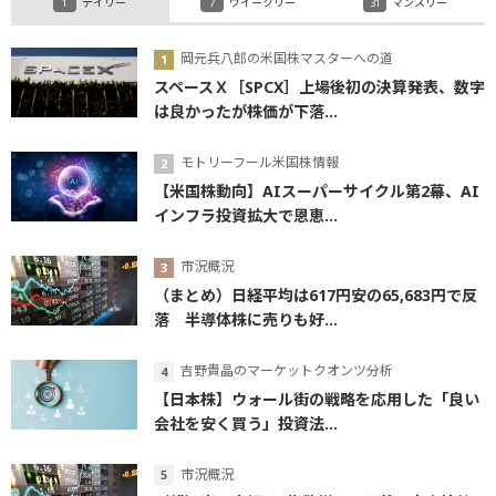
デイリー
ウイークリー
マンスリー
岡元兵八郎の米国株マスターへの道
スペースＸ［SPCX］上場後初の決算発表、数字
は良かったが株価が下落...
モトリーフール米国株情報
【米国株動向】AIスーパーサイクル第2幕、AI
インフラ投資拡大で恩恵...
市況概況
（まとめ）日経平均は617円安の65,683円で反
落 半導体株に売りも好...
吉野貴晶のマーケットクオンツ分析
【日本株】ウォール街の戦略を応用した「良い
会社を安く買う」投資法...
市況概況