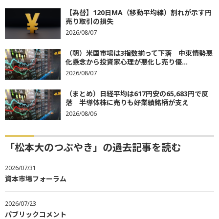
【為替】120日MA（移動平均線）割れが示す円
売り取引の損失
2026/08/07
（朝）米国市場は3指数揃って下落 中東情勢悪
化懸念から投資家心理が悪化し売り優...
2026/08/07
（まとめ）日経平均は617円安の65,683円で反
落 半導体株に売りも好業績銘柄が支え
2026/08/06
「松本大のつぶやき」の過去記事を読む
2026/07/31
資本市場フォーラム
2026/07/23
パブリックコメント