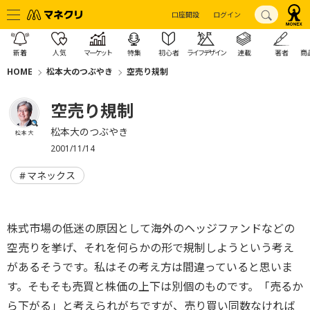
口座開設
ログイン
新着
人気
マーケット
特集
初心者
ライフデザイン
連載
著者
商
HOME
松本大のつぶやき
空売り規制
空売り規制
松本大のつぶやき
松本 大
2001/11/14
マネックス
株式市場の低迷の原因として海外のヘッジファンドなどの
空売りを挙げ、それを何らかの形で規制しようという考え
があるそうです。私はその考え方は間違っていると思いま
す。そもそも売買と株価の上下は別個のものです。「売るか
ら下がる」と考えられがちですが、売り買い同数なければ