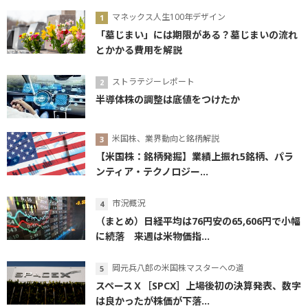
マネックス人生100年デザイン
「墓じまい」には期限がある？墓じまいの流れ
とかかる費用を解説
ストラテジーレポート
半導体株の調整は底値をつけたか
米国株、業界動向と銘柄解説
【米国株：銘柄発掘】業績上振れ5銘柄、パラ
ンティア・テクノロジー...
市況概況
（まとめ）日経平均は76円安の65,606円で小幅
に続落 来週は米物価指...
岡元兵八郎の米国株マスターへの道
スペースＸ［SPCX］上場後初の決算発表、数字
は良かったが株価が下落...