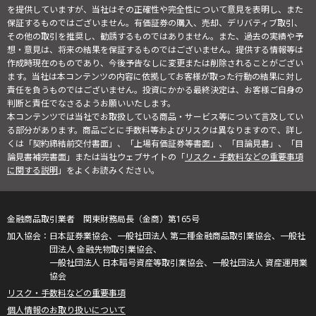
を提供していますが、当社はその正確性や完全性について意見を表明し、また
保証するものではございません。有価証券の購入、売却、デリバティブ取引、
その他の取引を推奨し、勧誘するものではありません。また、過去の実績や予
想・意見は、将来の結果を保証するものではございません。提供する情報等は
作成時現在のものであり、今後予告なしに変更または削除されることがござい
ます。当社は本コンテンツの内容に依拠してお客様が取った行動の結果に対し
責任を負うものではございません。投資にかかる最終決定は、お客様ご自身の
判断と責任でなさるようお願いいたします。
本コンテンツでは当社でお取扱している商品・サービス等について言及してい
る部分があります。商品ごとに手数料等およびリスクは異なりますので、詳し
くは「契約締結前交付書面」、「上場有価証券等書面」、「目論見書」、「目
論見書補完書面」または当社ウェブサイトの「
リスク・手数料などの重要事項
に関する説明
」をよくお読みください。
金融商品取引業者 関東財務局長（金商）第165号
日本証券業協会、一般社団法人 第二種金融商品取引業協会、一般社
団法人 金融先物取引業協会、
一般社団法人 日本暗号資産等取引業協会、一般社団法人 資産運用業
協会
リスク・手数料などの重要事項
個人情報のお取り扱いについて