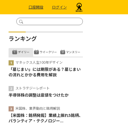
口座開設
ログイン
ランキング
デイリー
ウイークリー
マンスリー
マネックス人生100年デザイン
「墓じまい」には期限がある？墓じまい
の流れとかかる費用を解説
ストラテジーレポート
半導体株の調整は底値をつけたか
米国株、業界動向と銘柄解説
【米国株：銘柄発掘】業績上振れ5銘柄、
パランティア・テクノロジー...