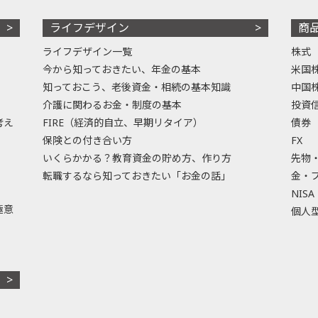
ライフデザイン
商
ライフデザイン一覧
株式
今から知っておきたい、年金の基本
米国
知っておこう、老後資金・相続の基本知識
中国
介護に関わるお金・制度の基本
投資
考え
FIRE（経済的自立、早期リタイア）
債券
保険との付き合い方
FX
いくらかかる？教育資金の貯め方、作り方
先物
転職するなら知っておきたい「お金の話」
金・
NISA
極意
個人型