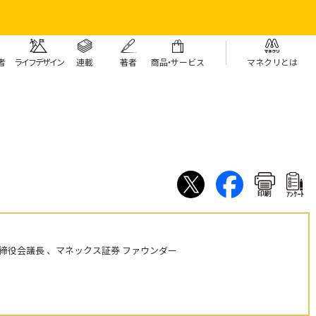
者
ライフデザイン
連載
著者
商
品・
サービス
マネクリとは
印刷
ｱﾝｹｰﾄ
締役会議長 、マネックス証券 ファウンダー