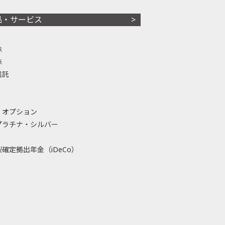
品・サービス
株
株
信託
・オプション
プラチナ・シルバー
確定拠出年金（iDeCo）