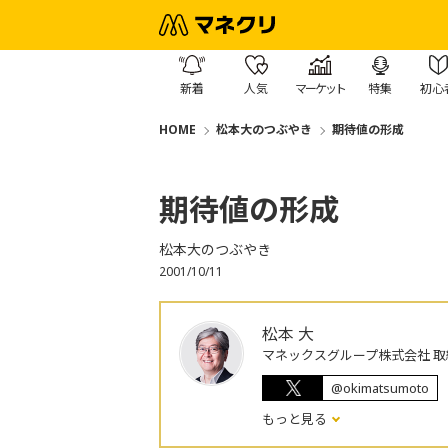
新着
人気
マーケット
特集
初心
HOME
松本大のつぶやき
期待値の形成
期待値の形成
松本大のつぶやき
2001/10/11
松本 大
マネックスグループ株式会社 取
@okimatsumoto
もっと見る