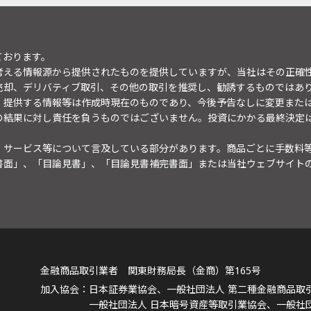
ております。
考える情報源から提供されたものを提供していますが、当社はその正確
売却、デリバティブ取引、その他の取引を推奨し、勧誘するものではあ
。提供する情報等は作成時現在のものであり、今後予告なしに変更また
の結果に対し責任を負うものではございません。投資にかかる最終決定
・サービス等について言及している部分があります。商品ごとに手数料
書面」、「目論見書」、「目論見書補完書面」または当社ウェブサイト
金融商品取引業者 関東財務局長（金商）第165号
日本証券業協会、一般社団法人 第二種金融商品取
一般社団法人 日本暗号資産等取引業協会、一般社