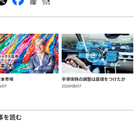
印刷
ｱﾝｹｰﾄ
資本市場
半導体株の調整は底値をつけたか
8/07
2026/08/07
事を読む