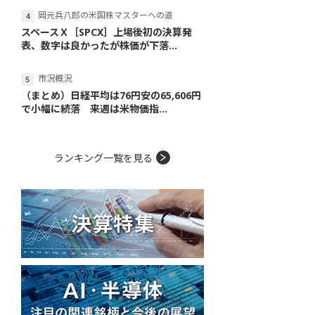
岡元兵八郎の米国株マスターへの道
スペースＸ［SPCX］上場後初の決算発
表、数字は良かったが株価が下落...
市況概況
（まとめ）日経平均は76円安の65,606円
で小幅に続落 来週は米物価指...
ランキング一覧を見る