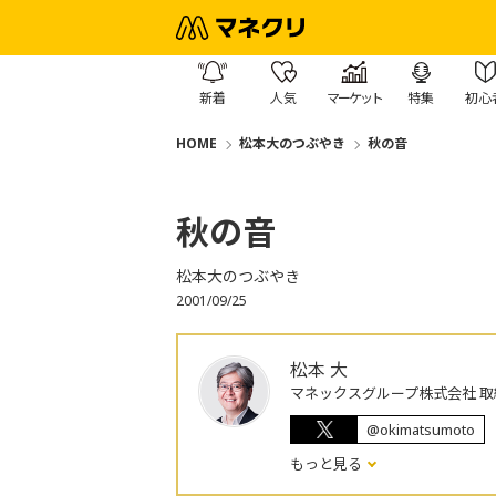
新着
人気
マーケット
特集
初心
HOME
松本大のつぶやき
秋の音
秋の音
松本大のつぶやき
2001/09/25
松本 大
マネックスグループ株式会社 取
@okimatsumoto
もっと見る