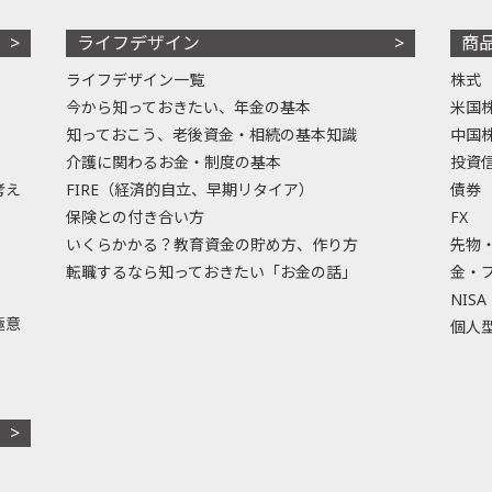
ライフデザイン
商
ライフデザイン一覧
株式
今から知っておきたい、年金の基本
米国
知っておこう、老後資金・相続の基本知識
中国
介護に関わるお金・制度の基本
投資
考え
FIRE（経済的自立、早期リタイア）
債券
保険との付き合い方
FX
いくらかかる？教育資金の貯め方、作り方
先物
転職するなら知っておきたい「お金の話」
金・
NISA
極意
個人型