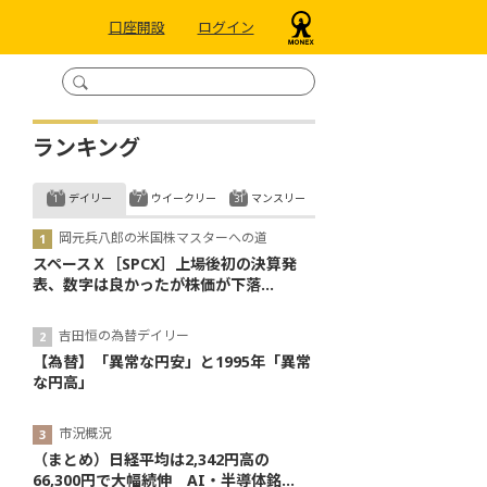
口座開設
ログイン
ランキング
デイリー
ウイークリー
マンスリー
岡元兵八郎の米国株マスターへの道
スペースＸ［SPCX］上場後初の決算発
表、数字は良かったが株価が下落...
吉田恒の為替デイリー
【為替】「異常な円安」と1995年「異常
な円高」
市況概況
（まとめ）日経平均は2,342円高の
66,300円で大幅続伸 AI・半導体銘...