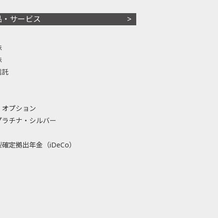
品・サービス
株
株
信託
・オプション
プラチナ・シルバー
確定拠出年金（iDeCo）