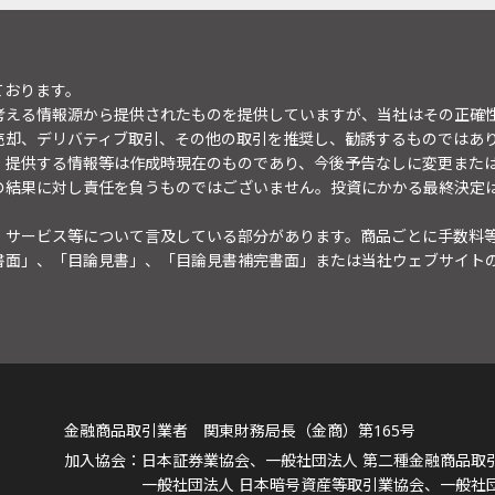
ております。
考える情報源から提供されたものを提供していますが、当社はその正確
売却、デリバティブ取引、その他の取引を推奨し、勧誘するものではあ
。提供する情報等は作成時現在のものであり、今後予告なしに変更また
の結果に対し責任を負うものではございません。投資にかかる最終決定
・サービス等について言及している部分があります。商品ごとに手数料
書面」、「目論見書」、「目論見書補完書面」または当社ウェブサイト
金融商品取引業者 関東財務局長（金商）第165号
日本証券業協会、一般社団法人 第二種金融商品取
一般社団法人 日本暗号資産等取引業協会、一般社