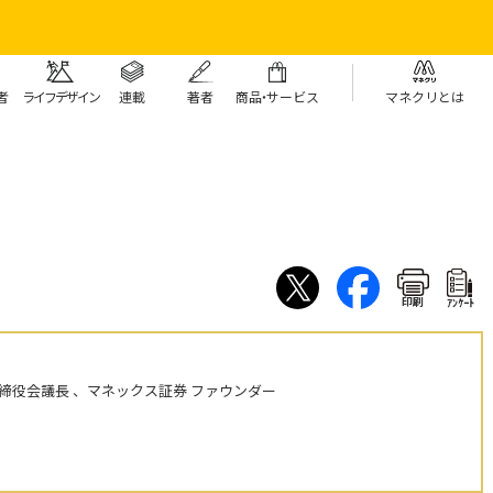
者
ライフデザイン
連載
著者
商
品・
サービス
マネクリとは
印刷
ｱﾝｹｰﾄ
締役会議長 、マネックス証券 ファウンダー