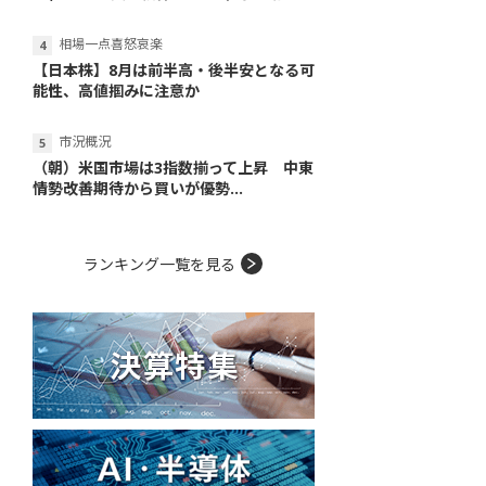
相場一点喜怒哀楽
【日本株】8月は前半高・後半安となる可
能性、高値掴みに注意か
市況概況
（朝）米国市場は3指数揃って上昇 中東
情勢改善期待から買いが優勢...
ランキング一覧を見る