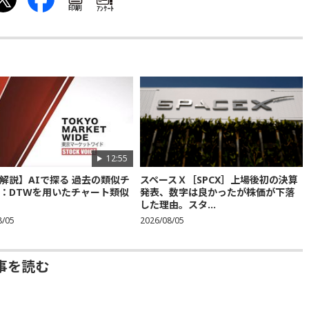
印刷
ｱﾝｹｰﾄ
12:55
解説】AIで探る 過去の類似チ
スペースＸ［SPCX］上場後初の決算
：DTWを用いたチャート類似
発表、数字は良かったが株価が下落
した理由。スタ...
8/05
2026/08/05
事を読む