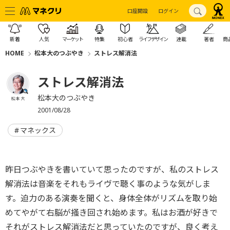
口座開設
ログイン
新着
人気
マーケット
特集
初心者
ライフデザイン
連載
著者
商
HOME
松本大のつぶやき
ストレス解消法
ストレス解消法
松本大のつぶやき
松本 大
2001/08/28
マネックス
昨日つぶやきを書いていて思ったのですが、私のストレス
解消法は音楽をそれもライヴで聴く事のような気がしま
す。迫力のある演奏を聞くと、身体全体がリズムを取り始
めてやがて右脳が掻き回され始めます。私はお酒が好きで
それがストレス解消法だと思っていたのですが、良く考え