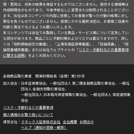
想・意見は、将来の結果を保証するものではございません。提供する情報等は
作成時現在のものであり、今後予告なしに変更または削除されることがござい
ます。当社は本コンテンツの内容に依拠してお客様が取った行動の結果に対し
責任を負うものではございません。投資にかかる最終決定は、お客様ご自身の
判断と責任でなさるようお願いいたします。
本コンテンツでは当社でお取扱している商品・サービス等について言及してい
る部分があります。商品ごとに手数料等およびリスクは異なりますので、詳し
くは「契約締結前交付書面」、「上場有価証券等書面」、「目論見書」、「目
論見書補完書面」または当社ウェブサイトの「
リスク・手数料などの重要事項
に関する説明
」をよくお読みください。
金融商品取引業者 関東財務局長（金商）第165号
日本証券業協会、一般社団法人 第二種金融商品取引業協会、一般社
団法人 金融先物取引業協会、
一般社団法人 日本暗号資産等取引業協会、一般社団法人 資産運用業
協会
リスク・手数料などの重要事項
個人情報のお取り扱いについて
マネックス証券株式会社
会社概要
お問合せ
ヘルプ（通知の登録・解除）