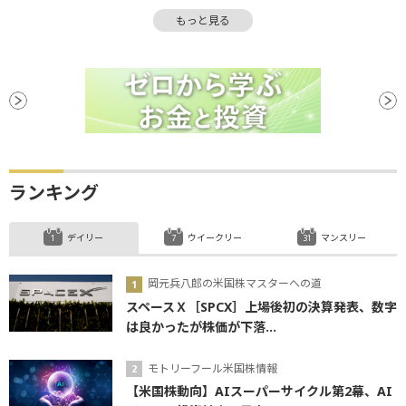
オールドエコノミー
週足
底
ビットコイン
もっと見る
安値
ランキング
デイリー
ウイークリー
マンスリー
岡元兵八郎の米国株マスターへの道
スペースＸ［SPCX］上場後初の決算発表、数字
は良かったが株価が下落...
モトリーフール米国株情報
【米国株動向】AIスーパーサイクル第2幕、AI