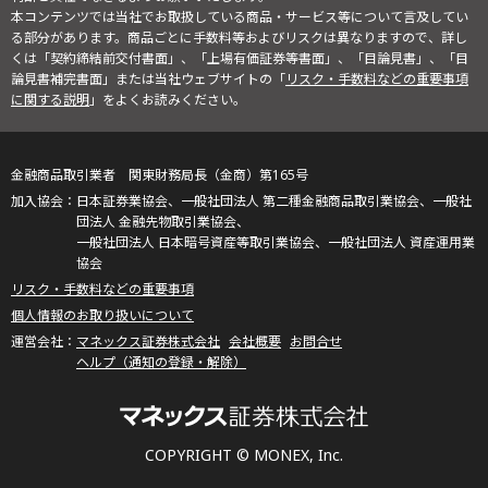
本コンテンツでは当社でお取扱している商品・サービス等について言及してい
る部分があります。商品ごとに手数料等およびリスクは異なりますので、詳し
くは「契約締結前交付書面」、「上場有価証券等書面」、「目論見書」、「目
論見書補完書面」または当社ウェブサイトの「
リスク・手数料などの重要事項
に関する説明
」をよくお読みください。
金融商品取引業者 関東財務局長（金商）第165号
日本証券業協会、一般社団法人 第二種金融商品取引業協会、一般社
団法人 金融先物取引業協会、
一般社団法人 日本暗号資産等取引業協会、一般社団法人 資産運用業
協会
リスク・手数料などの重要事項
個人情報のお取り扱いについて
マネックス証券株式会社
会社概要
お問合せ
ヘルプ（通知の登録・解除）
COPYRIGHT © MONEX, Inc.