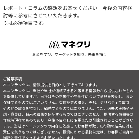
レポート・コラムの感想をお寄せください。今後の内容検
討等に参考にさせていただきます。
※は必須項目です。
お金を学び、マーケットを知り、未来を描く
ご留意事項
本コンテンツは、情報提供を目的として行っております。
本コンテンツは、当社や当社が信頼できると考える情報源から提供されたもの
を提供していますが、当社はその正確性や完全性について意見を表明し、また
保証するものではございません。有価証券の購入、売却、デリバティブ取引、
その他の取引を推奨し、勧誘するものではありません。また、過去の実績や予
想・意見は、将来の結果を保証するものではございません。提供する情報等は
作成時現在のものであり、今後予告なしに変更または削除されることがござい
ます。当社は本コンテンツの内容に依拠してお客様が取った行動の結果に対し
責任を負うものではございません。投資にかかる最終決定は、お客様ご自身の
判断と責任でなさるようお願いいたします。