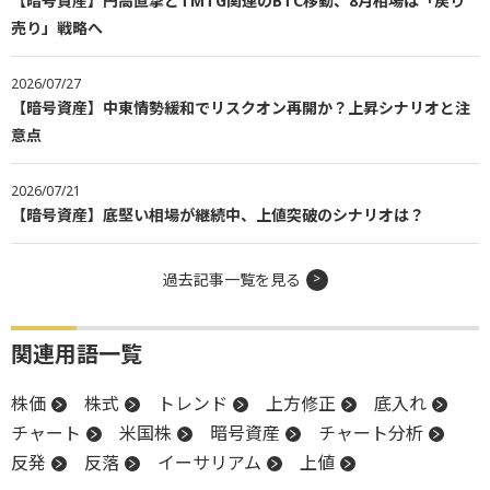
【暗号資産】円高直撃とTMTG関連のBTC移動、8月相場は「戻り
売り」戦略へ
2026/07/27
【暗号資産】中東情勢緩和でリスクオン再開か？上昇シナリオと注
意点
2026/07/21
【暗号資産】底堅い相場が継続中、上値突破のシナリオは？
過去記事一覧を見る
関連用語一覧
株価
株式
トレンド
上方修正
底入れ
チャート
米国株
暗号資産
チャート分析
反発
反落
イーサリアム
上値