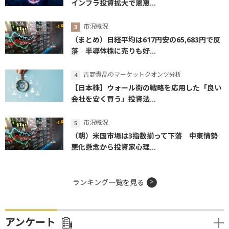
インフラ投資拡大で恩恵...
市況概況
（まとめ）日経平均は617円安の65,683円で反
落 半導体株に売りも好...
吉野貴晶のマーケットクオンツ分析
【日本株】ウォール街の戦略を応用した「良い
会社を安く買う」投資法...
市況概況
（朝）米国市場は3指数揃って下落 中東情勢
悪化懸念から投資家心理...
ランキング一覧を見る
アンケート