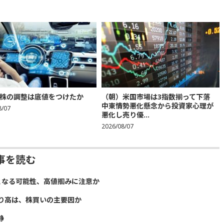
株の調整は底値をつけたか
（朝）米国市場は3指数揃って下落
中東情勢悪化懸念から投資家心理が
8/07
悪化し売り優...
2026/08/07
事を読む
となる可能性、高値掴みに注意か
り高は、株買いの主要因か
静