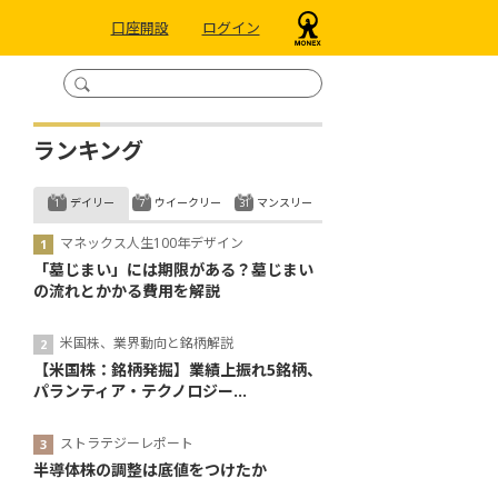
口座開設
ログイン
ランキング
デイリー
ウイークリー
マンスリー
マネックス人生100年デザイン
「墓じまい」には期限がある？墓じまい
の流れとかかる費用を解説
米国株、業界動向と銘柄解説
【米国株：銘柄発掘】業績上振れ5銘柄、
パランティア・テクノロジー...
ストラテジーレポート
半導体株の調整は底値をつけたか