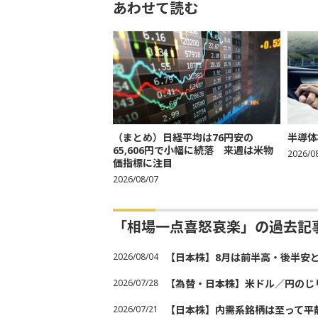
あわせて読む
（まとめ）日経平均は76円安の
半導体
65,606円で小幅に続落 来週は米物
2026/0
価指標に注目
2026/08/07
「相場一点喜怒哀楽」の過去記
2026/08/04
【日本株】8月は前半高・後半安
2026/07/28
【為替・日本株】米ドル／円のじ
2026/07/21
【日本株】内需系銘柄は至って平