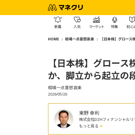
新着
人気
マーケット
特集
初心
HOME
相場一点喜怒哀楽
【日本株】グロース
【日本株】グロース
か、脚立から起立の
相場一点喜怒哀楽
2026/05/26
東野 幸利
株式会社DZHフィナンシャルリ
もっと見る