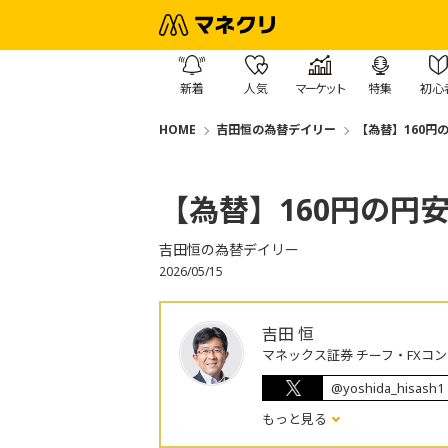
新着
人気
マーケット
特集
初心
HOME
吉田恒の為替デイリー
【為替】160円
【為替】160円の円
吉田恒の為替デイリー
2026/05/15
吉田 恒
マネックス証券 チーフ・FXコ
@yoshida_hisash1
もっと見る