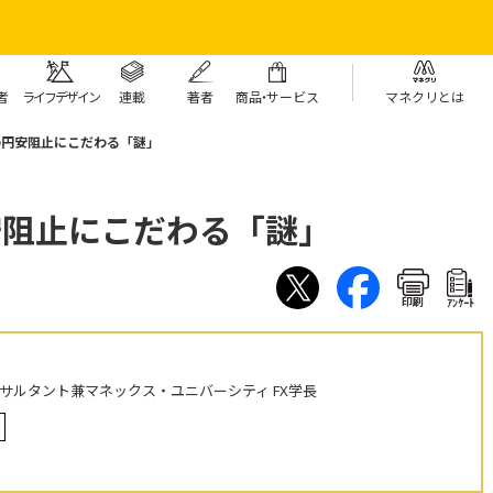
者
ライフデザイン
連載
著者
商
品・
サービス
マネクリとは
の円安阻止にこだわる「謎」
安阻止にこだわる「謎」
印刷
ｱﾝｹｰﾄ
ンサルタント兼マネックス・ユニバーシティ FX学長