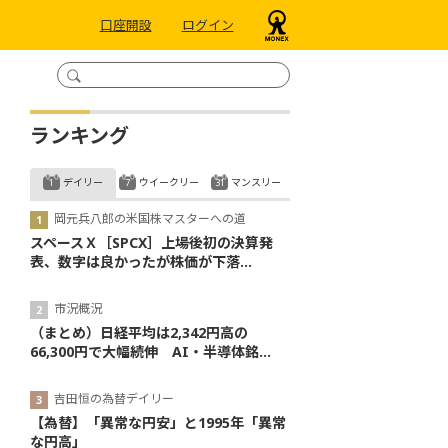
口座開設
ログイン
ランキング
デイリー
ウイークリー
マンスリー
岡元兵八郎の米国株マスターへの道
スペースＸ［SPCX］上場後初の決算発
表、数字は良かったが株価が下落...
市況概況
（まとめ）日経平均は2,342円高の
66,300円で大幅続伸 AI・半導体銘...
吉田恒の為替デイリー
【為替】「異常な円安」と1995年「異常
な円高」