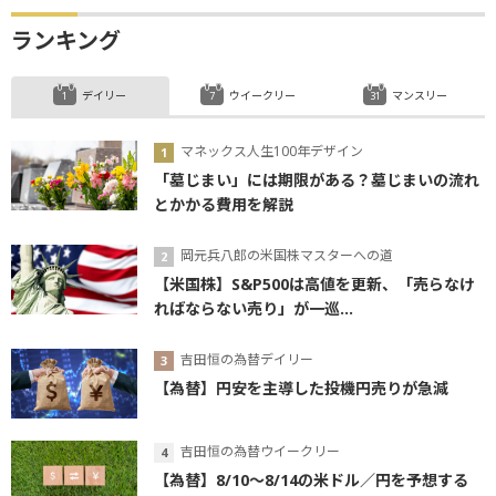
ランキング
デイリー
ウイークリー
マンスリー
マネックス人生100年デザイン
「墓じまい」には期限がある？墓じまいの流れ
とかかる費用を解説
岡元兵八郎の米国株マスターへの道
【米国株】S&P500は高値を更新、「売らなけ
ればならない売り」が一巡...
吉田恒の為替デイリー
【為替】円安を主導した投機円売りが急減
吉田恒の為替ウイークリー
【為替】8/10～8/14の米ドル／円を予想する