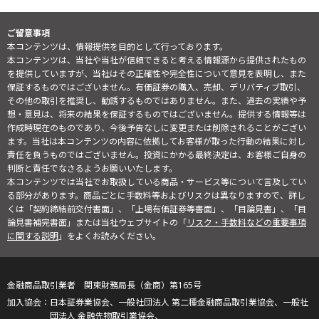
ご留意事項
本コンテンツは、情報提供を目的として行っております。
本コンテンツは、当社や当社が信頼できると考える情報源から提供されたもの
を提供していますが、当社はその正確性や完全性について意見を表明し、また
保証するものではございません。有価証券の購入、売却、デリバティブ取引、
その他の取引を推奨し、勧誘するものではありません。また、過去の実績や予
想・意見は、将来の結果を保証するものではございません。提供する情報等は
作成時現在のものであり、今後予告なしに変更または削除されることがござい
ます。当社は本コンテンツの内容に依拠してお客様が取った行動の結果に対し
責任を負うものではございません。投資にかかる最終決定は、お客様ご自身の
判断と責任でなさるようお願いいたします。
本コンテンツでは当社でお取扱している商品・サービス等について言及してい
る部分があります。商品ごとに手数料等およびリスクは異なりますので、詳し
くは「契約締結前交付書面」、「上場有価証券等書面」、「目論見書」、「目
論見書補完書面」または当社ウェブサイトの「
リスク・手数料などの重要事項
に関する説明
」をよくお読みください。
金融商品取引業者 関東財務局長（金商）第165号
日本証券業協会、一般社団法人 第二種金融商品取引業協会、一般社
団法人 金融先物取引業協会、