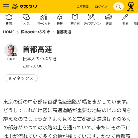
口座開設
ログイン
新着
人気
マーケット
特集
初心者
ライフデザイン
連載
著者
商
HOME
松本大のつぶやき
首都高速
首都高速
松本大のつぶやき
松本 大
2001/05/30
マネックス
東京の街の中心部は首都高速道路が幅をきかしています。
どうしてこれだけ密に高速道路が重要な地域のビルの間を
縫えたのでしょうか？よく見ると首都高速道路はその多く
の部分がかつての水路の上を通っていて、未だにその下に
は川が流れていて多くの橋が残っています。かつて首都高