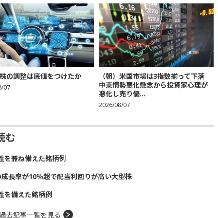
株の調整は底値をつけたか
（朝）米国市場は3指数揃って下落
中東情勢悪化懸念から投資家心理が
8/07
悪化し売り優...
2026/08/07
読む
性を兼ね備えた銘柄例
の成長率が10％超で配当利回りが高い大型株
性を備えた銘柄例
過去記事一覧を見る