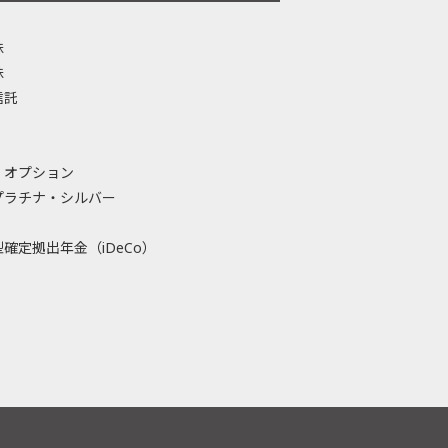
株
株
信託
・オプション
プラチナ・シルバー
確定拠出年金（iDeCo）