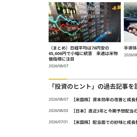
（まとめ）日経平均は76円安の
半導体
65,606円で小幅に続落 来週は米物
2026/0
価指標に注目
2026/08/07
「投資のヒント」の過去記事を
2026/08/07
【米国株】資本効率の改善と成長
2026/08/03
【日本】直近3年と今期予想配当
2026/07/31
【米国株】配当面での妙味と成長