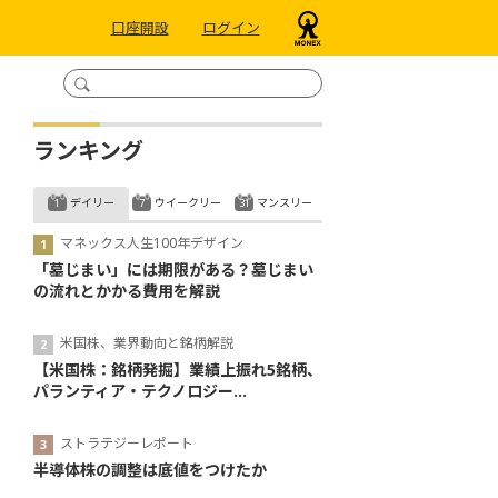
口座開設
ログイン
ランキング
デイリー
ウイークリー
マンスリー
マネックス人生100年デザイン
「墓じまい」には期限がある？墓じまい
の流れとかかる費用を解説
米国株、業界動向と銘柄解説
【米国株：銘柄発掘】業績上振れ5銘柄、
パランティア・テクノロジー...
ストラテジーレポート
半導体株の調整は底値をつけたか