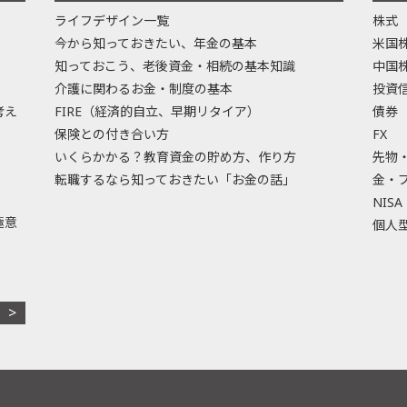
ライフデザイン一覧
株式
今から知っておきたい、年金の基本
米国
知っておこう、老後資金・相続の基本知識
中国
介護に関わるお金・制度の基本
投資
考え
FIRE（経済的自立、早期リタイア）
債券
保険との付き合い方
FX
いくらかかる？教育資金の貯め方、作り方
先物
転職するなら知っておきたい「お金の話」
金・
NISA
極意
個人型