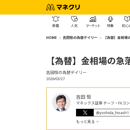
新着
人気
マーケット
特集
初心
HOME
吉田恒の為替デイリー
【為替】金相場
【為替】金相場の急
吉田恒の為替デイリー
2026/03/27
吉田 恒
マネックス証券 チーフ・FXコ
@yoshida_hisash1
もっと見る