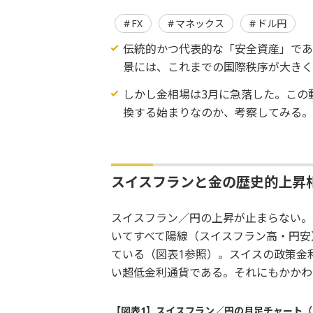
FX
マネックス
ドル円
伝統的かつ代表的な「安全資産」で
景には、これまでの国際秩序が大き
しかし金相場は3月に急落した。この
換する始まりなのか、考察してみる
スイスフランと金の歴史的上昇
スイスフラン／円の上昇が止まらない。特に
いてすべて陽線（スイスフラン高・円安
ている（図表1参照）。スイスの政策金利
い超低金利通貨である。それにもかかわ
【図表1】スイスフラン／円の月足チャート（2