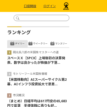
口座開設
ログイン
ランキング
デイリー
ウイークリー
マンスリー
岡元兵八郎の米国株マスターへの道
スペースＸ［SPCX］上場後初の決算発
表、数字は良かったが株価が下落...
モトリーフール米国株情報
【米国株動向】AIスーパーサイクル第2
幕、AIインフラ投資拡大で恩恵...
市況概況
（まとめ）日経平均は617円安の65,683
円で反落 半導体株に売りも好...