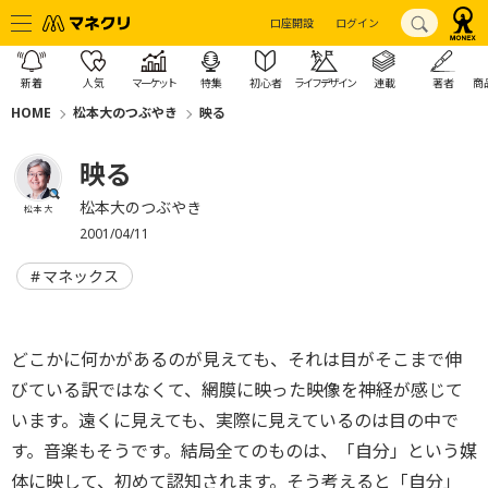
口座開設
ログイン
新着
人気
マーケット
特集
初心者
ライフデザイン
連載
著者
商
HOME
松本大のつぶやき
映る
映る
松本大のつぶやき
松本 大
2001/04/11
マネックス
どこかに何かがあるのが見えても、それは目がそこまで伸
びている訳ではなくて、網膜に映った映像を神経が感じて
います。遠くに見えても、実際に見えているのは目の中で
す。音楽もそうです。結局全てのものは、「自分」という媒
体に映して、初めて認知されます。そう考えると「自分」