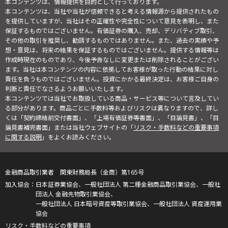
本コンテンツは、情報提供を目的として行っております。
本コンテンツは、当社や当社が信頼できると考える情報源から提供されたもの
を提供していますが、当社はその正確性や完全性について意見を表明し、また
保証するものではございません。有価証券の購入、売却、デリバティブ取引、
その他の取引を推奨し、勧誘するものではありません。また、過去の実績や予
想・意見は、将来の結果を保証するものではございません。提供する情報等は
作成時現在のものであり、今後予告なしに変更または削除されることがござい
ます。当社は本コンテンツの内容に依拠してお客様が取った行動の結果に対し
責任を負うものではございません。投資にかかる最終決定は、お客様ご自身の
判断と責任でなさるようお願いいたします。
本コンテンツでは当社でお取扱している商品・サービス等について言及してい
る部分があります。商品ごとに手数料等およびリスクは異なりますので、詳し
くは「契約締結前交付書面」、「上場有価証券等書面」、「目論見書」、「目
論見書補完書面」または当社ウェブサイトの「
リスク・手数料などの重要事項
に関する説明
」をよくお読みください。
金融商品取引業者 関東財務局長（金商）第165号
日本証券業協会、一般社団法人 第二種金融商品取引業協会、一般社
団法人 金融先物取引業協会、
一般社団法人 日本暗号資産等取引業協会、一般社団法人 資産運用業
協会
リスク・手数料などの重要事項