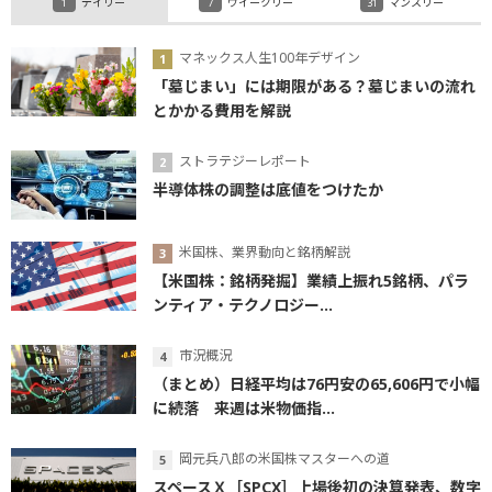
デイリー
ウイークリー
マンスリー
マネックス人生100年デザイン
「墓じまい」には期限がある？墓じまいの流れ
とかかる費用を解説
ストラテジーレポート
半導体株の調整は底値をつけたか
米国株、業界動向と銘柄解説
【米国株：銘柄発掘】業績上振れ5銘柄、パラ
ンティア・テクノロジー...
市況概況
（まとめ）日経平均は76円安の65,606円で小幅
に続落 来週は米物価指...
岡元兵八郎の米国株マスターへの道
スペースＸ［SPCX］上場後初の決算発表、数字