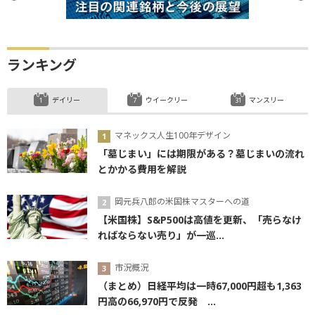
ランキング
デイリー
ウイークリー
マンスリー
マネックス人生100年デザイン
「墓じまい」には期限がある？墓じまいの流れ
とかかる費用を解説
岡元兵八郎の米国株マスターへの道
【米国株】S&P500は高値を更新、「売らなけ
ればならない売り」が一巡...
市況概況
（まとめ）日経平均は一時67,000円超も1,363
円高の66,970円で反発 ...