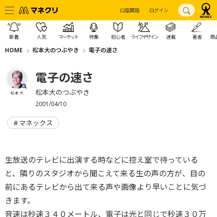
口座開設
ログイン
新着
人気
マーケット
特集
初心者
ライフデザイン
連載
著者
商
HOME
松本大のつぶやき
電子の速さ
電子の速さ
松本大のつぶやき
松本 大
2001/04/10
マネックス
生放送のテレビに出演する時などに控え室で待っている
と、隣りのスタジオから聞こえて来る生の声の方が、目の
前にあるテレビから出て来る声や画像より早いことに気づ
きます。
音速は秒速３４０メートル、電子は光と同じで秒速３０万