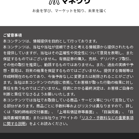
お金を学び、マーケットを知り、未来を描く
ご留意事項
本コンテンツは、情報提供を目的として行っております。
本コンテンツは、当社や当社が信頼できると考える情報源から提供されたもの
を提供していますが、当社はその正確性や完全性について意見を表明し、また
保証するものではございません。有価証券の購入、売却、デリバティブ取引、
その他の取引を推奨し、勧誘するものではありません。また、過去の実績や予
想・意見は、将来の結果を保証するものではございません。提供する情報等は
作成時現在のものであり、今後予告なしに変更または削除されることがござい
ます。当社は本コンテンツの内容に依拠してお客様が取った行動の結果に対し
責任を負うものではございません。投資にかかる最終決定は、お客様ご自身の
判断と責任でなさるようお願いいたします。
本コンテンツでは当社でお取扱している商品・サービス等について言及してい
る部分があります。商品ごとに手数料等およびリスクは異なりますので、詳し
くは「契約締結前交付書面」、「上場有価証券等書面」、「目論見書」、「目
論見書補完書面」または当社ウェブサイトの「
リスク・手数料などの重要事項
に関する説明
」をよくお読みください。