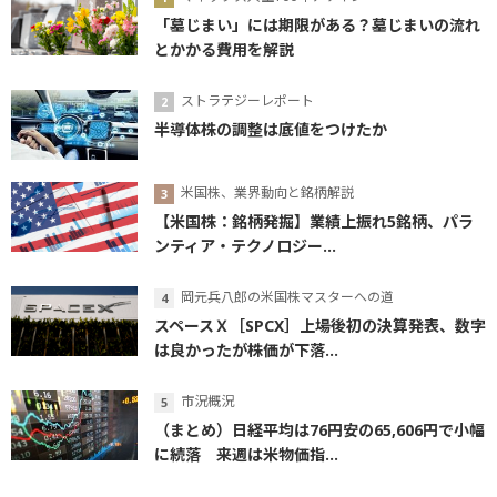
「墓じまい」には期限がある？墓じまいの流れ
とかかる費用を解説
ストラテジーレポート
半導体株の調整は底値をつけたか
米国株、業界動向と銘柄解説
【米国株：銘柄発掘】業績上振れ5銘柄、パラ
ンティア・テクノロジー...
岡元兵八郎の米国株マスターへの道
スペースＸ［SPCX］上場後初の決算発表、数字
は良かったが株価が下落...
市況概況
（まとめ）日経平均は76円安の65,606円で小幅
に続落 来週は米物価指...