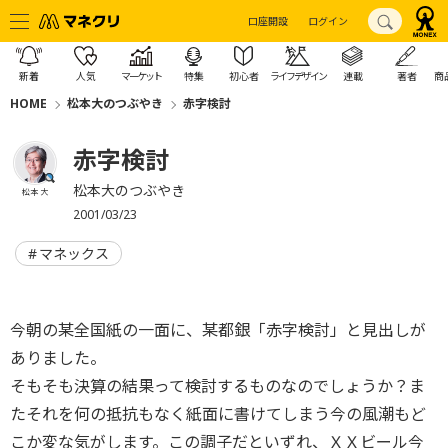
口座開設
ログイン
新着
人気
マーケット
特集
初心者
ライフデザイン
連載
著者
商
HOME
松本大のつぶやき
赤字検討
赤字検討
松本大のつぶやき
松本 大
2001/03/23
マネックス
今朝の某全国紙の一面に、某都銀「赤字検討」と見出しが
ありました。
そもそも決算の結果って検討するものなのでしょうか？ま
たそれを何の抵抗もなく紙面に書けてしまう今の風潮もど
こか変な気がします。この調子だといずれ、ＸＸビール今