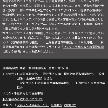
保証するものではございません。有価証券の購入、売却、デリバティブ取引、
その他の取引を推奨し、勧誘するものではありません。また、過去の実績や予
想・意見は、将来の結果を保証するものではございません。提供する情報等は
作成時現在のものであり、今後予告なしに変更または削除されることがござい
ます。当社は本コンテンツの内容に依拠してお客様が取った行動の結果に対し
責任を負うものではございません。投資にかかる最終決定は、お客様ご自身の
判断と責任でなさるようお願いいたします。
本コンテンツでは当社でお取扱している商品・サービス等について言及してい
る部分があります。商品ごとに手数料等およびリスクは異なりますので、詳し
くは「契約締結前交付書面」、「上場有価証券等書面」、「目論見書」、「目
論見書補完書面」または当社ウェブサイトの「
リスク・手数料などの重要事項
に関する説明
」をよくお読みください。
金融商品取引業者 関東財務局長（金商）第165号
日本証券業協会、一般社団法人 第二種金融商品取引業協会、一般社
団法人 金融先物取引業協会、
一般社団法人 日本暗号資産等取引業協会、一般社団法人 資産運用業
協会
リスク・手数料などの重要事項
個人情報のお取り扱いについて
マネックス証券株式会社
会社概要
お問合せ