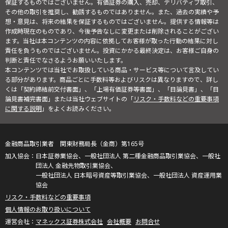
保証するものではございません。有価証券の購入、売却、デリバティブ取引、
その他の取引を推奨し、勧誘するものではありません。また、過去の実績や予
想・意見は、将来の結果を保証するものではございません。提供する情報等は
作成時現在のものであり、今後予告なしに変更または削除されることがござい
ます。当社は本コンテンツの内容に依拠してお客様が取った行動の結果に対し
責任を負うものではございません。投資にかかる最終決定は、お客様ご自身の
判断と責任でなさるようお願いいたします。
本コンテンツでは当社でお取扱している商品・サービス等について言及してい
る部分があります。商品ごとに手数料等およびリスクは異なりますので、詳し
くは「契約締結前交付書面」、「上場有価証券等書面」、「目論見書」、「目
論見書補完書面」または当社ウェブサイトの「
リスク・手数料などの重要事項
に関する説明
」をよくお読みください。
金融商品取引業者 関東財務局長（金商）第165号
日本証券業協会、一般社団法人 第二種金融商品取引業協会、一般社
団法人 金融先物取引業協会、
一般社団法人 日本暗号資産等取引業協会、一般社団法人 資産運用業
協会
リスク・手数料などの重要事項
個人情報のお取り扱いについて
マネックス証券株式会社
会社概要
お問合せ