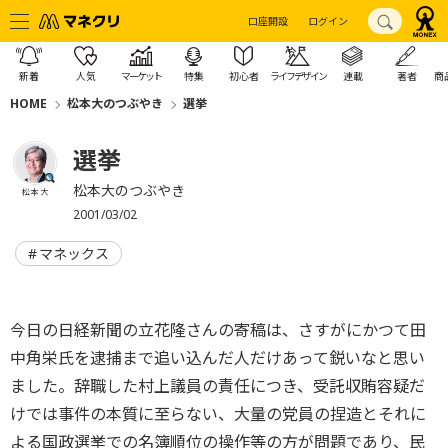
口座開設
ログイン
新着
人気
マーケット
特集
初心者
ライフデザイン
連載
著者
商
HOME
松本大のつぶやき
選挙
選挙
松本大のつぶやき
松本 大
2001/03/02
マネックス
今日の日経新聞の立花隆さんの寄稿は、さすがにかつて田
中角栄氏を逮捕まで追い込んだ人だけあって鋭いなと思い
ました。辞職した村上議員の責任につき、受託収賄容疑だ
けでは事件の本質に至らない、大量の党員の捏造とそれに
よる国政選挙での名簿順位の操作等の方が問題であり、民