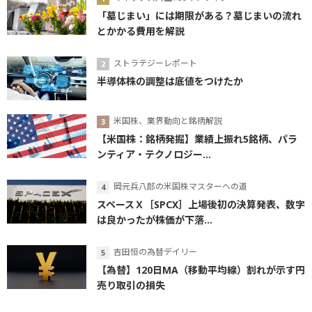
「墓じまい」には期限がある？墓じまいの流れ
とかかる費用を解説
ストラテジーレポート
半導体株の調整は底値をつけたか
米国株、業界動向と銘柄解説
【米国株：銘柄発掘】業績上振れ5銘柄、パラ
ンティア・テクノロジー...
岡元兵八郎の米国株マスターへの道
スペースＸ［SPCX］上場後初の決算発表、数字
は良かったが株価が下落...
吉田恒の為替デイリー
【為替】120日MA（移動平均線）割れが示す円
売り取引の損失