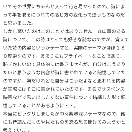
いてその世界にちゃんと入って行き易かったので、詩によ
って年を取るにつれての感じ方の変化って違うものなのだ
と思いました。
しかし驚いたのはこのことではありません。丸山薫のある
詩について、この詩はとっても好きな詩なのですが、覚えて
いた詩の内容というかテーマと、実際のテーマがほぼ１８
０度逆なのです。あまりにもプライベートなことであり、
恥ずかしいので具体的には書きませんが、自分はこうあり
たいと思うような内容が詩に書かれていると記憶していた
のですが、嫌だけれども自分はこうだよなと思われる内容
が実際にはそこに書かれていたのです。まるでサスペンス
映画などで思い出したくない事件について錯綜した形で記
憶していることがあるように・・。
本当にビックリしましたが中々興味深いテーマなので、他
にも昔読んだものや見たものを恐る恐る開けてみようかと
考えています。