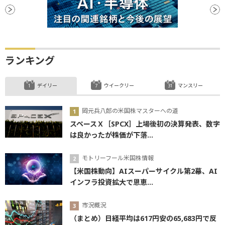
ランキング
デイリー
ウイークリー
マンスリー
岡元兵八郎の米国株マスターへの道
スペースＸ［SPCX］上場後初の決算発表、数字
は良かったが株価が下落...
モトリーフール米国株情報
【米国株動向】AIスーパーサイクル第2幕、AI
インフラ投資拡大で恩恵...
市況概況
（まとめ）日経平均は617円安の65,683円で反