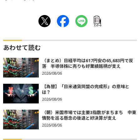
ｱﾝｹｰﾄ
あわせて読む
（まとめ）日経平均は617円安の65,683円で反
落 半導体株に売りも好業績銘柄が支え
2026/08/06
【為替】「日米通貨同盟の完成形」の意味と
は？
2026/08/06
（朝）米国市場では主要3指数がまちまち 中東
情勢を巡る懸念の後退と好決算が支え
2026/08/06