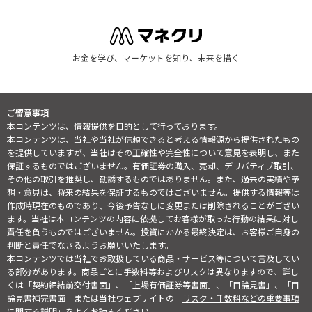
お金を学び、マーケットを知り、未来を描く
ご留意事項
本コンテンツは、情報提供を目的として行っております。
本コンテンツは、当社や当社が信頼できると考える情報源から提供されたもの
を提供していますが、当社はその正確性や完全性について意見を表明し、また
保証するものではございません。有価証券の購入、売却、デリバティブ取引、
その他の取引を推奨し、勧誘するものではありません。また、過去の実績や予
想・意見は、将来の結果を保証するものではございません。提供する情報等は
作成時現在のものであり、今後予告なしに変更または削除されることがござい
ます。当社は本コンテンツの内容に依拠してお客様が取った行動の結果に対し
責任を負うものではございません。投資にかかる最終決定は、お客様ご自身の
判断と責任でなさるようお願いいたします。
本コンテンツでは当社でお取扱している商品・サービス等について言及してい
る部分があります。商品ごとに手数料等およびリスクは異なりますので、詳し
くは「契約締結前交付書面」、「上場有価証券等書面」、「目論見書」、「目
論見書補完書面」または当社ウェブサイトの「
リスク・手数料などの重要事項
に関する説明
」をよくお読みください。