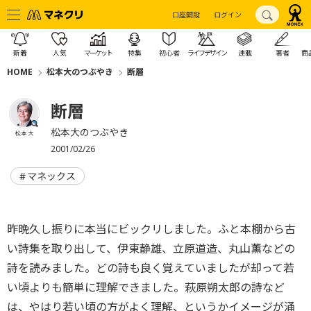
口座開設
ログイン
新着
人気
マーケット
特集
初心者
ライフデザイン
連載
著者
商
HOME
松本大のつぶやき
断層
断層
松本大のつぶやき
松本 大
2001/02/26
マネックス
昨晩久し振りに本当にビックリしました。ふと本棚から古
い詩集を取り出して、伊東静雄、立原道造、丸山薫などの
詩を読みました。どの詩も良く覚えていましたが却って若
い頃よりも簡単に理解できました。萩原朔太郎の詩など
は、やはり若い頃の方がよく理解、というかイメージが涌