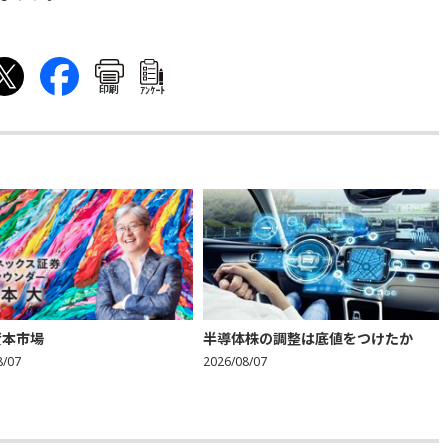
印刷
ｱﾝｹｰﾄ
資本市場
半導体株の調整は底値をつけたか
8/07
2026/08/07