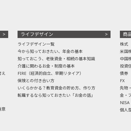
ライフデザイン
商
ライフデザイン一覧
株式
今から知っておきたい、年金の基本
米国
知っておこう、老後資金・相続の基本知識
中国
介護に関わるお金・制度の基本
投資
考え
FIRE（経済的自立、早期リタイア）
債券
保険との付き合い方
FX
いくらかかる？教育資金の貯め方、作り方
先物
転職するなら知っておきたい「お金の話」
金・
NISA
極意
個人型