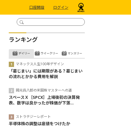
口座開設
ログイン
ランキング
デイリー
ウイークリー
マンスリー
マネックス人生100年デザイン
「墓じまい」には期限がある？墓じまい
の流れとかかる費用を解説
岡元兵八郎の米国株マスターへの道
スペースＸ［SPCX］上場後初の決算発
表、数字は良かったが株価が下落...
ストラテジーレポート
半導体株の調整は底値をつけたか