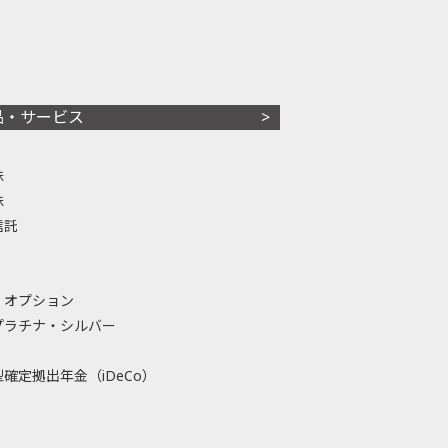
品・サービス
株
株
信託
・オプション
プラチナ・シルバー
確定拠出年金（iDeCo）