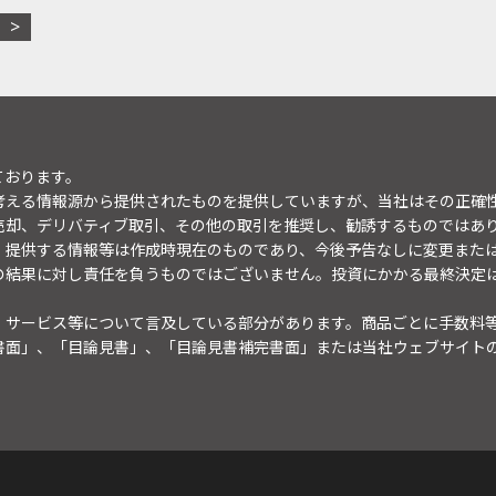
ております。
考える情報源から提供されたものを提供していますが、当社はその正確
売却、デリバティブ取引、その他の取引を推奨し、勧誘するものではあ
。提供する情報等は作成時現在のものであり、今後予告なしに変更また
の結果に対し責任を負うものではございません。投資にかかる最終決定
・サービス等について言及している部分があります。商品ごとに手数料
書面」、「目論見書」、「目論見書補完書面」または当社ウェブサイト