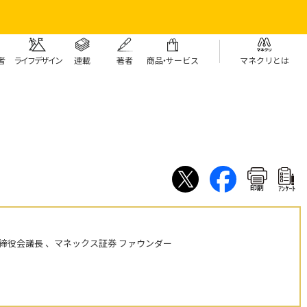
者
ライフデザイン
連載
著者
商
品・
サービス
マネクリとは
印刷
ｱﾝｹｰﾄ
締役会議長 、マネックス証券 ファウンダー