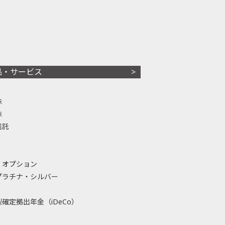
品・サービス
株
株
信託
・オプション
プラチナ・シルバー
確定拠出年金（iDeCo）