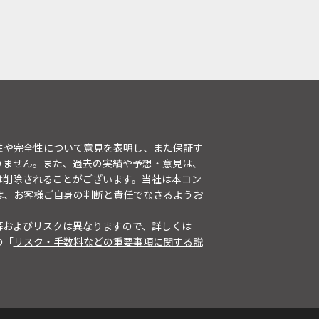
性や完全性について意見を表明し、また保証す
りません。また、過去の実績や予想・意見は、
は削除されることがございます。当社は本コン
は、お客様ご自身の判断と責任でなさるようお
等およびリスクは異なりますので、詳しくは
の「
リスク・手数料などの重要事項に関する説