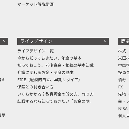
マーケット解説動画
ライフデザイン
商
ライフデザイン一覧
株式
今から知っておきたい、年金の基本
米国
知っておこう、老後資金・相続の基本知識
中国
介護に関わるお金・制度の基本
投資
考え
FIRE（経済的自立、早期リタイア）
債券
保険との付き合い方
FX
いくらかかる？教育資金の貯め方、作り方
先物
転職するなら知っておきたい「お金の話」
金・
NISA
極意
個人型