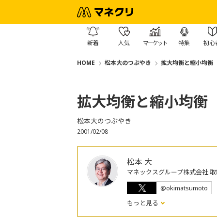
新着
人気
マーケット
特集
初心
HOME
松本大のつぶやき
拡大均衡と縮小均衡
拡大均衡と縮小均衡
松本大のつぶやき
2001/02/08
松本 大
マネックスグループ株式会社 取
@okimatsumoto
もっと見る