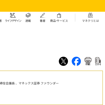
者
ライフデザイン
連載
著者
商
品・
サービス
マネクリとは
印刷
ｱﾝｹｰﾄ
締役会議長 、マネックス証券 ファウンダー