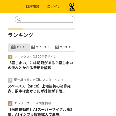
口座開設
ログイン
ランキング
デイリー
ウイークリー
マンスリー
マネックス人生100年デザイン
「墓じまい」には期限がある？墓じまい
の流れとかかる費用を解説
岡元兵八郎の米国株マスターへの道
スペースＸ［SPCX］上場後初の決算発
表、数字は良かったが株価が下落...
モトリーフール米国株情報
【米国株動向】AIスーパーサイクル第2
幕、AIインフラ投資拡大で恩恵...