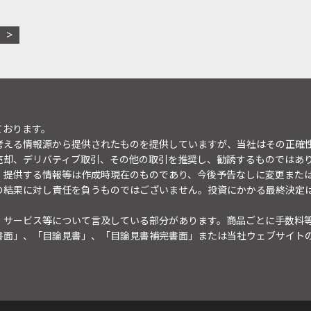
ております。
考える情報源から提供されたものを提供していますが、当社はその正確
売却、デリバティブ取引、その他の取引を推奨し、勧誘するものではあ
。提供する情報等は作成時現在のものであり、今後予告なしに変更また
の結果に対し責任を負うものではございません。投資にかかる最終決定
・サービス等について言及している部分があります。商品ごとに手数料
書面」、「目論見書」、「目論見書補完書面」または当社ウェブサイト