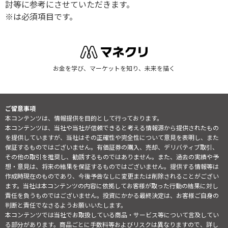
討等に参考にさせていただきます。
※は必須項目です。
お金を学び、マーケットを知り、未来を描く
ご留意事項
本コンテンツは、情報提供を目的として行っております。
本コンテンツは、当社や当社が信頼できると考える情報源から提供されたもの
を提供していますが、当社はその正確性や完全性について意見を表明し、また
保証するものではございません。有価証券の購入、売却、デリバティブ取引、
その他の取引を推奨し、勧誘するものではありません。また、過去の実績や予
想・意見は、将来の結果を保証するものではございません。提供する情報等は
作成時現在のものであり、今後予告なしに変更または削除されることがござい
ます。当社は本コンテンツの内容に依拠してお客様が取った行動の結果に対し
責任を負うものではございません。投資にかかる最終決定は、お客様ご自身の
判断と責任でなさるようお願いいたします。
本コンテンツでは当社でお取扱している商品・サービス等について言及してい
る部分があります。商品ごとに手数料等およびリスクは異なりますので、詳し