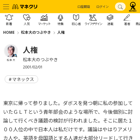
口座開設
ログイン
新着
人気
マーケット
特集
初心者
ライフデザイン
連載
著者
商
HOME
松本大のつぶやき
人権
人権
松本大のつぶやき
松本 大
2001/02/01
マネックス
東京に帰って参りました。ダボスを発つ朝に私の参加して
いたＧＬＴという青年部会のような場所で、今後個別に討
論して行くべき議題の検討が行われました。そこに居た１
００人位の中で日本人は私だけです。議論はやはりアメリ
カ人や、英語を母国語とする人達が大部分リードして行き