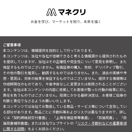
お金を学び、マーケットを知り、未来を描く
ご留意事項
本コンテンツは、情報提供を目的として行っております。
本コンテンツは、当社や当社が信頼できると考える情報源から提供されたもの
を提供していますが、当社はその正確性や完全性について意見を表明し、また
保証するものではございません。有価証券の購入、売却、デリバティブ取引、
その他の取引を推奨し、勧誘するものではありません。また、過去の実績や予
想・意見は、将来の結果を保証するものではございません。提供する情報等は
作成時現在のものであり、今後予告なしに変更または削除されることがござい
ます。当社は本コンテンツの内容に依拠してお客様が取った行動の結果に対し
責任を負うものではございません。投資にかかる最終決定は、お客様ご自身の
判断と責任でなさるようお願いいたします。
本コンテンツでは当社でお取扱している商品・サービス等について言及してい
る部分があります。商品ごとに手数料等およびリスクは異なりますので、詳し
くは「契約締結前交付書面」、「上場有価証券等書面」、「目論見書」、「目
論見書補完書面」または当社ウェブサイトの「
リスク・手数料などの重要事項
に関する説明
」をよくお読みください。