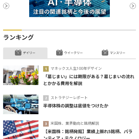
ランキング
デイリー
ウイークリー
マンスリー
マネックス人生100年デザイン
「墓じまい」には期限がある？墓じまいの流れ
とかかる費用を解説
ストラテジーレポート
半導体株の調整は底値をつけたか
米国株、業界動向と銘柄解説
【米国株：銘柄発掘】業績上振れ5銘柄、パラ
ンティア・テクノロジー...