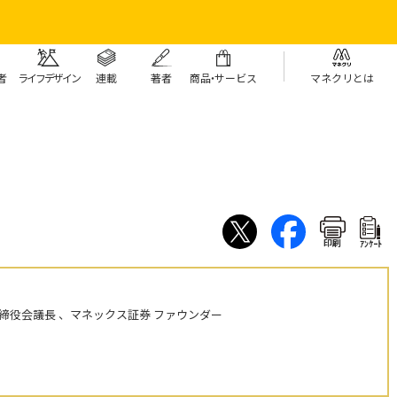
者
ライフデザイン
連載
著者
商
品・
サービス
マネクリとは
印刷
ｱﾝｹｰﾄ
締役会議長 、マネックス証券 ファウンダー