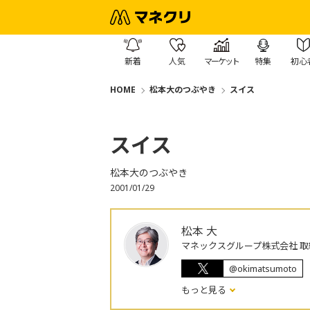
新着
人気
マーケット
特集
初心
HOME
松本大のつぶやき
スイス
スイス
松本大のつぶやき
2001/01/29
松本 大
マネックスグループ株式会社 取
@okimatsumoto
もっと見る