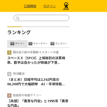
口座開設
ログイン
ランキング
デイリー
ウイークリー
マンスリー
岡元兵八郎の米国株マスターへの道
スペースＸ［SPCX］上場後初の決算発
表、数字は良かったが株価が下落...
市況概況
（まとめ）日経平均は2,342円高の
66,300円で大幅続伸 AI・半導体銘...
吉田恒の為替デイリー
【為替】「異常な円安」と1995年「異常
な円高」