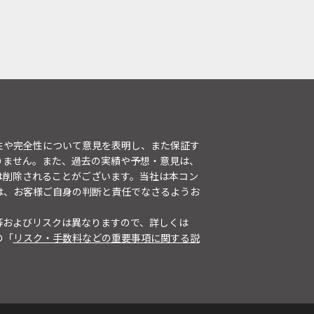
性や完全性について意見を表明し、また保証す
りません。また、過去の実績や予想・意見は、
は削除されることがございます。当社は本コン
は、お客様ご自身の判断と責任でなさるようお
等およびリスクは異なりますので、詳しくは
の「
リスク・手数料などの重要事項に関する説