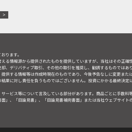
ております。
考える情報源から提供されたものを提供していますが、当社はその正確
売却、デリバティブ取引、その他の取引を推奨し、勧誘するものではあ
。提供する情報等は作成時現在のものであり、今後予告なしに変更また
の結果に対し責任を負うものではございません。投資にかかる最終決定
・サービス等について言及している部分があります。商品ごとに手数料
書面」、「目論見書」、「目論見書補完書面」または当社ウェブサイト