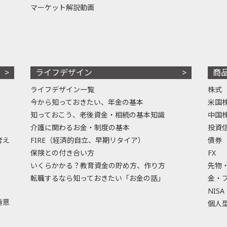
マーケット解説動画
ライフデザイン
商
ライフデザイン一覧
株式
今から知っておきたい、年金の基本
米国
知っておこう、老後資金・相続の基本知識
中国
介護に関わるお金・制度の基本
投資
考え
FIRE（経済的自立、早期リタイア）
債券
保険との付き合い方
FX
いくらかかる？教育資金の貯め方、作り方
先物
転職するなら知っておきたい「お金の話」
金・
NISA
極意
個人型