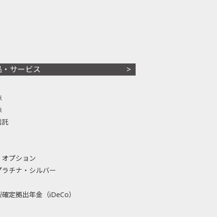
品・サービス
株
株
信託
・オプション
プラチナ・シルバー
確定拠出年金（iDeCo）