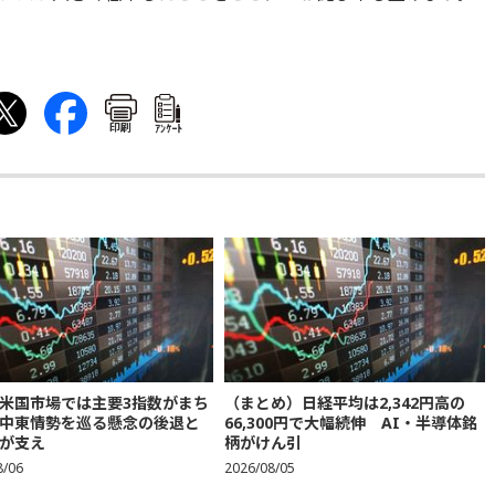
印刷
ｱﾝｹｰﾄ
米国市場では主要3指数がまち
（まとめ）日経平均は2,342円高の
中東情勢を巡る懸念の後退と
66,300円で大幅続伸 AI・半導体銘
が支え
柄がけん引
8/06
2026/08/05