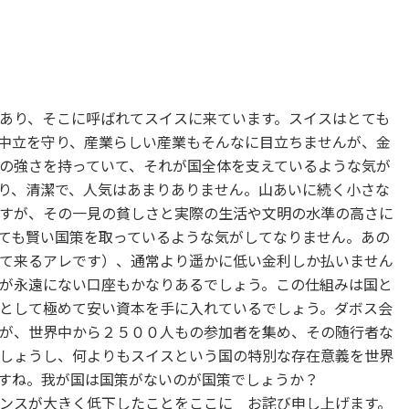
あり、そこに呼ばれてスイスに来ています。スイスはとても
中立を守り、産業らしい産業もそんなに目立ちませんが、金
の強さを持っていて、それが国全体を支えているような気が
り、清潔で、人気はあまりありません。山あいに続く小さな
すが、その一見の貧しさと実際の生活や文明の水準の高さに
ても賢い国策を取っているような気がしてなりません。あの
て来るアレです）、通常より遥かに低い金利しか払いません
が永遠にない口座もかなりあるでしょう。この仕組みは国と
として極めて安い資本を手に入れているでしょう。ダボス会
が、世界中から２５００人もの参加者を集め、その随行者な
しょうし、何よりもスイスという国の特別な存在意義を世界
すね。我が国は国策がないのが国策でしょうか？
ンスが大きく低下したことをここに お詫び申し上げます。