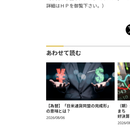
詳細はＨＰを御覧下さい。）
あわせて読む
【為替】「日米通貨同盟の完成形」
（朝）
の意味とは？
まち 
好決算
2026/08/06
2026/0