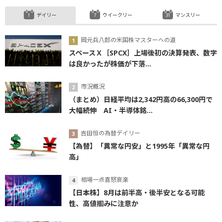
デイリー
ウイークリー
マンスリー
岡元兵八郎の米国株マスターへの道
スペースＸ［SPCX］上場後初の決算発表、数字
は良かったが株価が下落...
市況概況
（まとめ）日経平均は2,342円高の66,300円で
大幅続伸 AI・半導体銘...
吉田恒の為替デイリー
【為替】「異常な円安」と1995年「異常な円
高」
相場一点喜怒哀楽
【日本株】8月は前半高・後半安となる可能
性、高値掴みに注意か