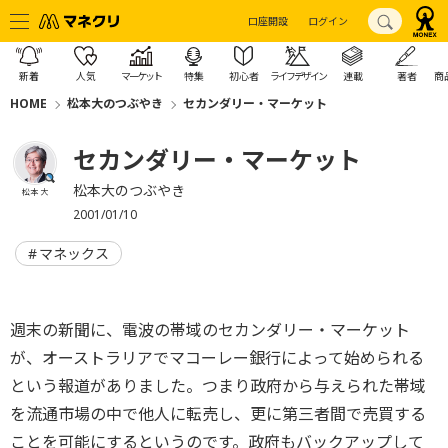
口座開設
ログイン
新着
人気
マーケット
特集
初心者
ライフデザイン
連載
著者
商
HOME
松本大のつぶやき
セカンダリー・マーケット
セカンダリー・マーケット
松本大のつぶやき
松本 大
2001/01/10
マネックス
週末の新聞に、電波の帯域のセカンダリー・マーケット
が、オーストラリアでマコーレー銀行によって始められる
という報道がありました。つまり政府から与えられた帯域
を流通市場の中で他人に転売し、更に第三者間で売買する
ことを可能にするというのです。政府もバックアップして