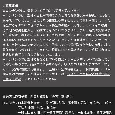
ご留意事項
本コンテンツは、情報提供を目的として行っております。
本コンテンツは、当社や当社が信頼できると考える情報源から提供されたもの
を提供していますが、当社はその正確性や完全性について意見を表明し、また
保証するものではございません。有価証券の購入、売却、デリバティブ取引、
その他の取引を推奨し、勧誘するものではありません。また、過去の実績や予
想・意見は、将来の結果を保証するものではございません。提供する情報等は
作成時現在のものであり、今後予告なしに変更または削除されることがござい
ます。当社は本コンテンツの内容に依拠してお客様が取った行動の結果に対し
責任を負うものではございません。投資にかかる最終決定は、お客様ご自身の
判断と責任でなさるようお願いいたします。
本コンテンツでは当社でお取扱している商品・サービス等について言及してい
る部分があります。商品ごとに手数料等およびリスクは異なりますので、詳し
くは「契約締結前交付書面」、「上場有価証券等書面」、「目論見書」、「目
論見書補完書面」または当社ウェブサイトの「
リスク・手数料などの重要事項
に関する説明
」をよくお読みください。
金融商品取引業者 関東財務局長（金商）第165号
日本証券業協会、一般社団法人 第二種金融商品取引業協会、一般社
団法人 金融先物取引業協会、
一般社団法人 日本暗号資産等取引業協会、一般社団法人 資産運用業