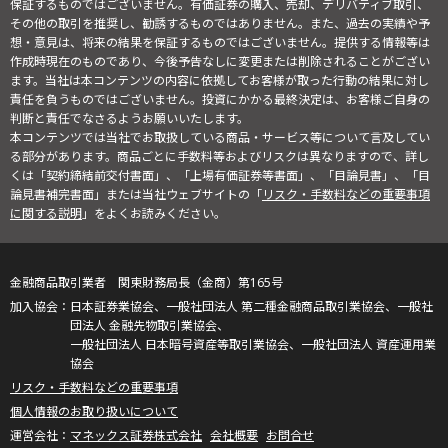
保証するものではございません。有価証券の購入、売却、デリバティブ取引、
その他の取引を推奨し、勧誘するものではありません。また、過去の実績や予
想・意見は、将来の結果を保証するものではございません。提供する情報等は
作成時現在のものであり、今後予告なしに変更または削除されることがござい
ます。当社は本コンテンツの内容に依拠してお客様が取った行動の結果に対し
責任を負うものではございません。投資にかかる最終決定は、お客様ご自身の
判断と責任でなさるようお願いいたします。
本コンテンツでは当社でお取扱している商品・サービス等について言及してい
る部分があります。商品ごとに手数料等およびリスクは異なりますので、詳し
くは「契約締結前交付書面」、「上場有価証券等書面」、「目論見書」、「目
論見書補完書面」または当社ウェブサイトの「
リスク・手数料などの重要事項
に関する説明
」をよくお読みください。
金融商品取引業者 関東財務局長（金商）第165号
日本証券業協会、一般社団法人 第二種金融商品取引業協会、一般社
団法人 金融先物取引業協会、
一般社団法人 日本暗号資産等取引業協会、一般社団法人 資産運用業
協会
リスク・手数料などの重要事項
個人情報のお取り扱いについて
マネックス証券株式会社
会社概要
お問合せ