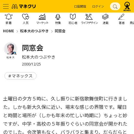
口座開設
ログイン
新着
人気
マーケット
特集
初心者
ライフデザイン
連載
著者
商
HOME
松本大のつぶやき
同窓会
同窓会
松本大のつぶやき
松本 大
2000/12/25
マネックス
土曜日の夕方５時に、久し振りに新宿歌舞伎町に行きまし
た。しかも新大久保に近い、場末な感じの界隈です。曜日
と時間と場所が（しかも年末の忙しい時期に）ちょっと妙
ですが、中学・高校の５年振りぐらいの同窓会が開かれた
のでした。会次第もなく、バラバラと集まり、だらだらと