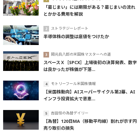
「墓じまい」には期限がある？墓じまいの流れ
とかかる費用を解説
ストラテジーレポート
半導体株の調整は底値をつけたか
岡元兵八郎の米国株マスターへの道
スペースＸ［SPCX］上場後初の決算発表、数字
は良かったが株価が下落...
モトリーフール米国株情報
【米国株動向】AIスーパーサイクル第2幕、AI
インフラ投資拡大で恩恵...
吉田恒の為替デイリー
【為替】120日MA（移動平均線）割れが示す円
売り取引の損失